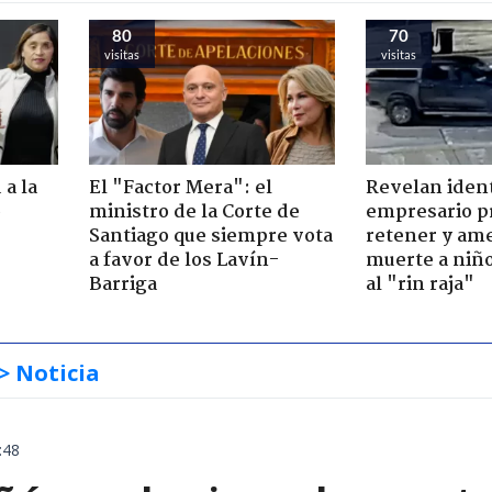
80
70
visitas
visitas
 a la
El "Factor Mera": el
Revelan iden
o
ministro de la Corte de
empresario p
Santiago que siempre vota
retener y am
a favor de los Lavín-
muerte a niño
Barriga
al "rin raja"
> Noticia
:48