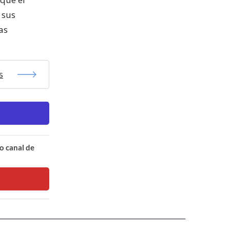
 sus
as
s
o canal de