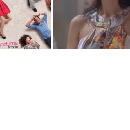
VER RESUMEN
 actriz nacional Paz Bascuñán afirmó que no le cierra la
da de la exitosa teleserie
Soltera otra vez
, donde dio vid
nes de la actriz surgieron en el lanzamiento de una serie