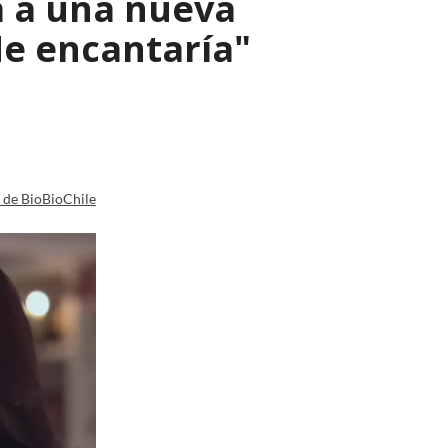
a a una nueva
Me encantaría"
a de BioBioChile