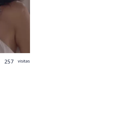
257
visitas
 puerta a una
a a Cristina