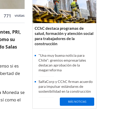
771
visitas
CChC destaca programas de
ntes, PRI,
salud, formación y atención social
para trabajadores de la
como su
construcción
do Salas
"Una muy buena noticia para
Chile": gremios empresariales
enso si es
destacan aprobación de la
megarreforma
ibertad de
SalfaCorp y CChC firman acuerdo
para impulsar estándares de
sostenibilidad en la construcción
La Moneda se
así como el
MÁS NOTICIAS