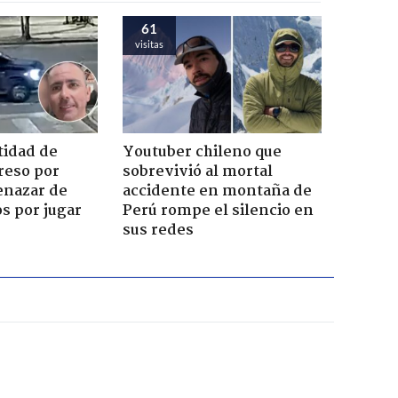
61
visitas
tidad de
Youtuber chileno que
reso por
sobrevivió al mortal
enazar de
accidente en montaña de
s por jugar
Perú rompe el silencio en
sus redes