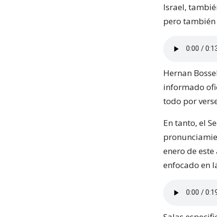
Israel, tambié
pero también 
Hernan Bossel
informado ofic
todo por verse
En tanto, el S
pronunciamien
enero de este
enfocado en la
Salas especifi