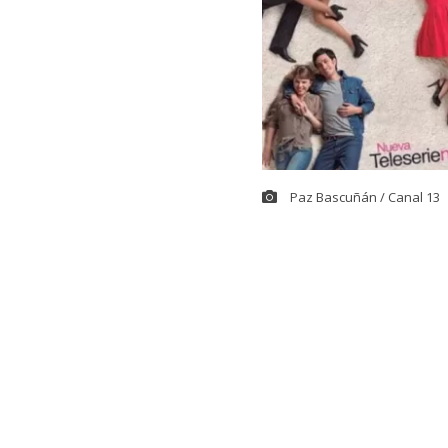
Paz Bascuñán / Canal 13
La reconocida
nueva tempora
Moreno.
Las declaracio