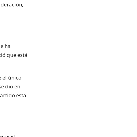
ideración,
le ha
ció que está
 el único
se dio en
artido está
 que el