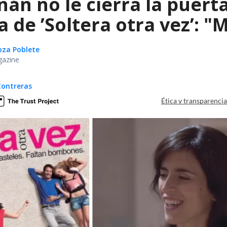
án no le cierra la puert
de ’Soltera otra vez’: "
oza Poblete
gazine
Contreras
Ética y transparenci