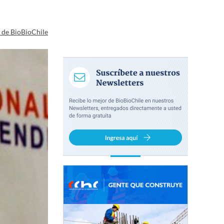
a de BioBioChile