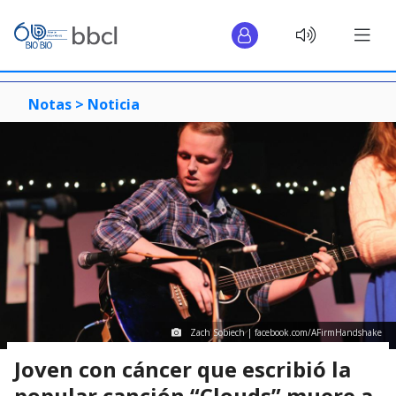
Notas >
Noticia
Zach Sobiech | facebook.com/AFirmHandshake
Joven con cáncer que escribió la
popular canción “Clouds” muere a