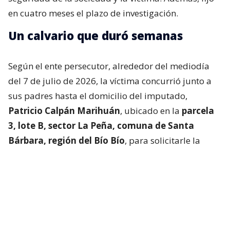
en cuatro meses el plazo de investigación.
Un calvario que duró semanas
Según el ente persecutor, alrededor del mediodía
del 7 de julio de 2026, la víctima concurrió junto a
sus padres hasta el domicilio del imputado,
Patricio Calpán Marihuán
, ubicado en la
parcela
3, lote B, sector La Peña, comuna de Santa
Bárbara, región del Bío Bío
, para solicitarle la
devolución de una motosierra que le habían
prestado.
El imputado aceptó entregar la especie,
bajo la
condición de que la víctima se quedara a
conversar a solas con él.
Lo que fue aceptado por