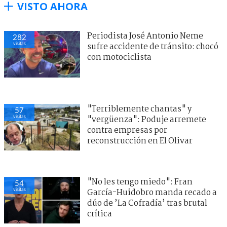
VISTO AHORA
Periodista José Antonio Neme
282
visitas
sufre accidente de tránsito: chocó
con motociclista
"Terriblemente chantas" y
57
visitas
"vergüenza": Poduje arremete
contra empresas por
reconstrucción en El Olivar
"No les tengo miedo": Fran
54
visitas
García-Huidobro manda recado a
dúo de ’La Cofradía’ tras brutal
crítica