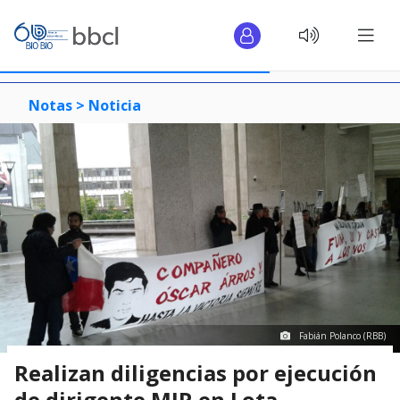
Notas >
Noticia
Fabián Polanco (RBB)
Realizan diligencias por ejecución
de dirigente MIR en Lota