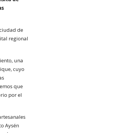
as
 ciudad de
tal regional
iento, una
ique, cuyo
as
reemos que
rio por el
artesanales
to Aysén