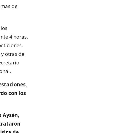
temas de
 los
nte 4 horas,
eticiones.
y otras de
ecretario
onal.
estaciones,
rdo con los
o Aysén,
 trataron
isita de