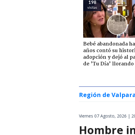
198
visitas
Bebé abandonada ha
años contó su histor
adopción y dejó al p
de ’Tu Día’ llorando
Región de Valpar
Viernes 07 Agosto, 2026 | 2
Hombre int