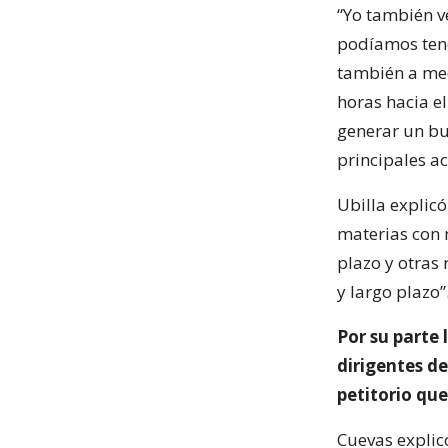
“Yo también v
podíamos tene
también a med
horas hacia e
generar un bue
principales ac
Ubilla explic
materias con 
plazo y otras
y largo plazo”
Por su parte 
dirigentes de
petitorio qu
Cuevas explic