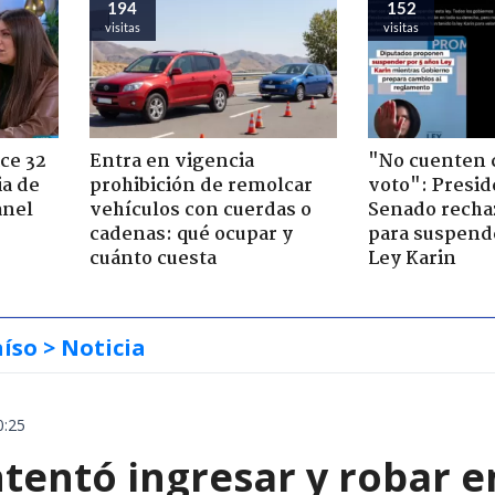
194
152
visitas
visitas
ce 32
Entra en vigencia
"No cuenten 
ia de
prohibición de remolcar
voto": Presid
anel
vehículos con cuerdas o
Senado recha
cadenas: qué ocupar y
para suspende
cuánto cuesta
Ley Karin
aíso
> Noticia
0:25
entó ingresar y robar en