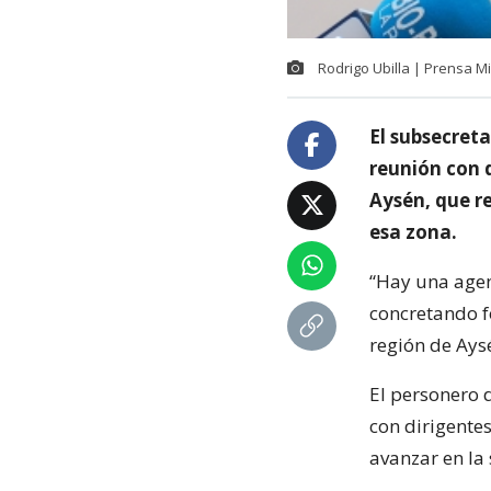
Rodrigo Ubilla | Prensa Min
El subsecreta
reunión con 
Aysén, que re
esa zona.
“Hay una agen
concretando fo
región de Ays
El personero 
con dirigentes
avanzar en la