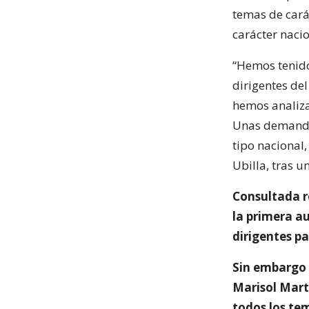
temas de carác
carácter nacio
“Hemos tenido
dirigentes de
hemos analiza
Unas demandas
tipo nacional
Ubilla, tras 
Consultada r
la primera a
dirigentes par
Sin embargo 
Marisol Mart
todos los tem