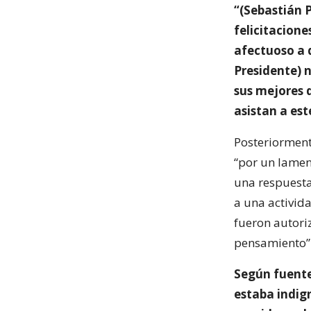
“(Sebastián 
felicitacion
afectuoso a 
Presidente) 
sus mejores 
asistan a es
Posteriorment
“por un lamen
una respuesta
a una activid
fueron autori
pensamiento”
Según fuente
estaba indign