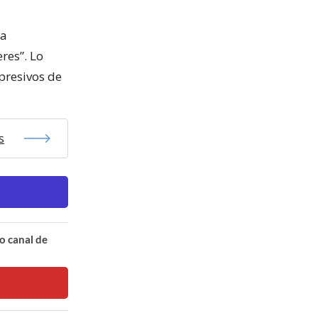
ía
res”. Lo
presivos de
s
o canal de