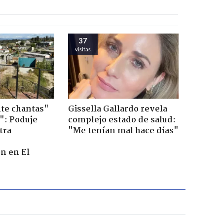
37
visitas
te chantas"
Gissella Gallardo revela
": Poduje
complejo estado de salud:
tra
"Me tenían mal hace días"
r
n en El