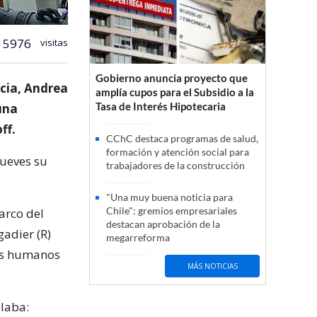
5976
visitas
Gobierno anuncia proyecto que
cia, Andrea
amplía cupos para el Subsidio a la
Tasa de Interés Hipotecaria
una
ff.
CChC destaca programas de salud,
formación y atención social para
jueves su
trabajadores de la construcción
"Una muy buena noticia para
Chile": gremios empresariales
arco del
destacan aprobación de la
gadier (R)
megarreforma
hos humanos
MÁS NOTICIAS
laba: