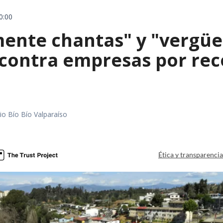
0:00
mente chantas" y "vergüe
contra empresas por reco
io Bío Bío Valparaíso
a
Ética y transparenci