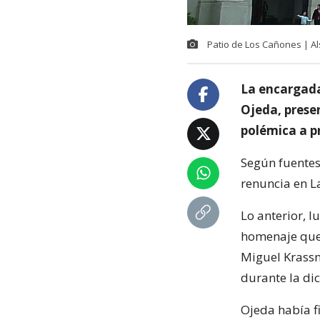
Patio de Los Cañones | Al
La encargada
Ojeda, prese
polémica a p
Según fuentes 
renuncia en L
Lo anterior, 
homenaje que 
Miguel Krassn
durante la dic
Ojeda había f