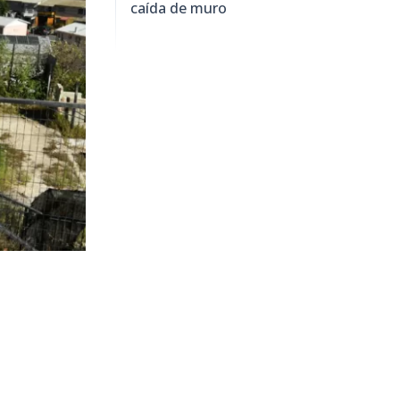
caída de muro
5.918
visitas
ica a cargo