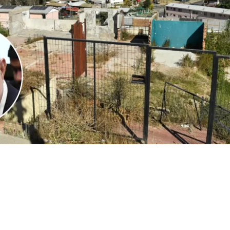
1
Edición BBCL
VER RESUMEN
l
ministro Iván Poduje realizó su primera cuenta públ