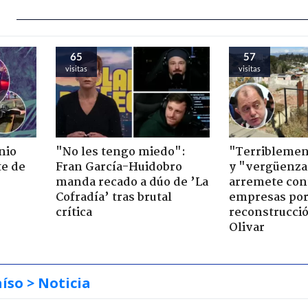
65
57
visitas
visitas
nio
"No les tengo miedo":
"Terriblemen
te de
Fran García-Huidobro
y "vergüenza
manda recado a dúo de ’La
arremete con
Cofradía’ tras brutal
empresas po
crítica
reconstrucció
Olivar
aíso
> Noticia