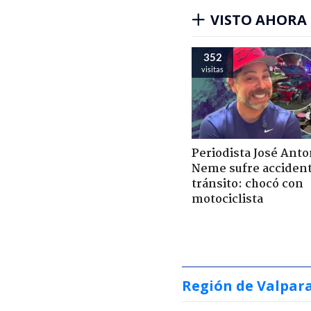
VISTO AHORA
352
visitas
Periodista José Anto
Neme sufre acciden
tránsito: chocó con
motociclista
Región de Valpar