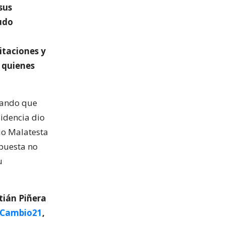
sus
ludo
itaciones y
 quienes
alando que
sidencia dio
io Malatesta
spuesta no
u
tián Piñera
Cambio21
,