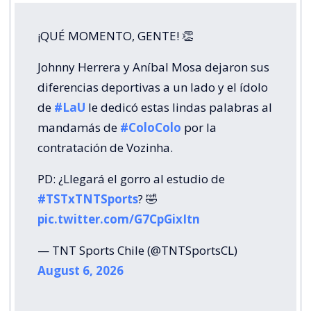
¡QUÉ MOMENTO, GENTE! 👏
Johnny Herrera y Aníbal Mosa dejaron sus
diferencias deportivas a un lado y el ídolo
de
#LaU
le dedicó estas lindas palabras al
mandamás de
#ColoColo
por la
contratación de Vozinha.
PD: ¿Llegará el gorro al estudio de
#TSTxTNTSports
? 🤣
pic.twitter.com/G7CpGixItn
— TNT Sports Chile (@TNTSportsCL)
August 6, 2026