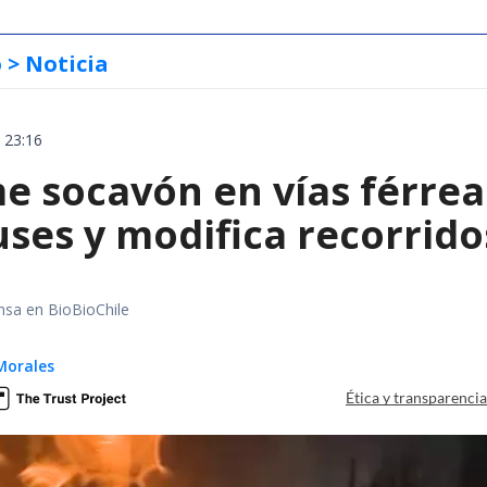
o
> Noticia
 23:16
e socavón en vías férrea
uses y modifica recorrido
nsa en BioBioChile
Morales
Ética y transparenci