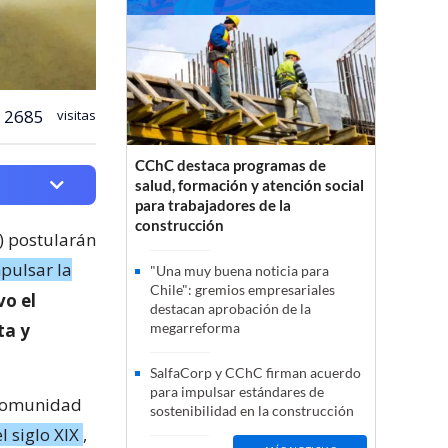
2685
visitas
CChC destaca programas de
salud, formación y atención social
para trabajadores de la
construcción
) postularán
pulsar la
"Una muy buena noticia para
Chile": gremios empresariales
o el
destacan aprobación de la
ta y
megarreforma
SalfaCorp y CChC firman acuerdo
para impulsar estándares de
a comunidad
sostenibilidad en la construcción
l siglo XIX
,