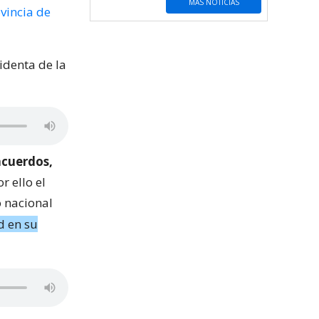
MÁS NOTICIAS
vincia de
sidenta de la
acuerdos,
r ello el
 nacional
d en su