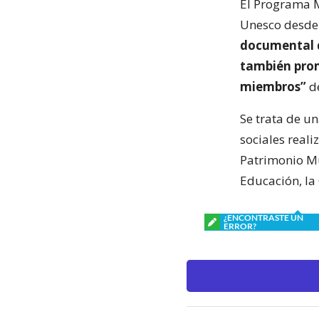
El Programa M
Unesco desde
documental d
también prom
miembros”
de
Se trata de u
sociales reali
Patrimonio Mu
Educación, la 
¿ENCONTRASTE UN
ERROR?