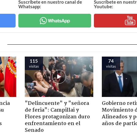
Suscríbete en nuestro canal de
Suscríbete en nuestr
Whatsapp:
Youtube:
115
74
visitas
visitas
ncia
"Delincuente" y "señora
Gobierno retir
su
de feria": Campillai y
Movimiento d
Flores protagonizan duro
Alineados y p
s
enfrentamiento en el
años de parti
Senado