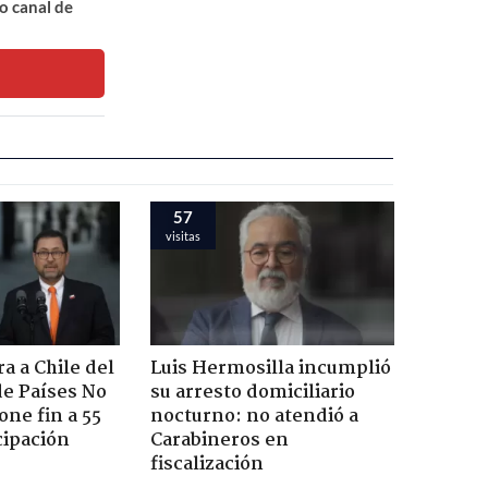
o canal de
57
visitas
a a Chile del
Luis Hermosilla incumplió
e Países No
su arresto domiciliario
one fin a 55
nocturno: no atendió a
cipación
Carabineros en
fiscalización