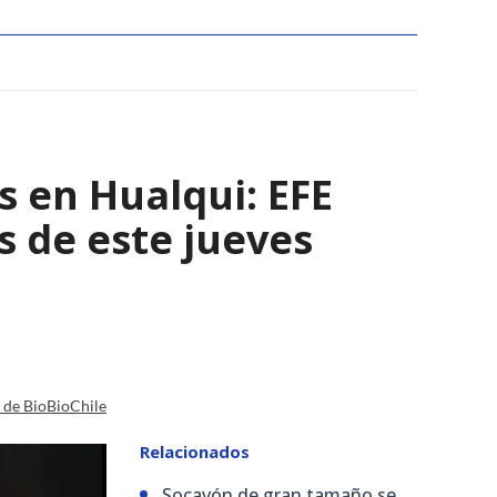
s en Hualqui: EFE
s de este jueves
a de BioBioChile
Relacionados
Socavón de gran tamaño se