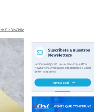
a de BioBioChile