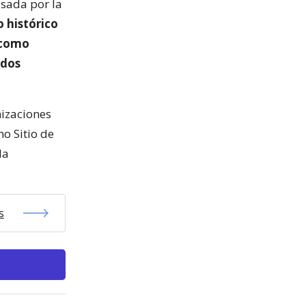
sada por la
o histórico
 como
ados
nizaciones
o Sitio de
la
s