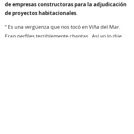
de empresas constructoras para la adjudicación
de proyectos habitacionales
.
“
Es una vergüenza que nos tocó en Viña del Mar.
Eran perfiles terriblemente chantas
. Así yo lo dije.
No podía decir mal hecho, no.
Chanta era la
palabra. ¡Chantas!
Y esta casa la estamos
desarmando ahora y
traeremos otra empresa que
haga bien la pega
“, aseguró.
“Yo siempre pregunto: ‘¿Qué constructora es? Tal y
cual’. Y algunas que dejaron varias embarradas, ¡se
han venido a arreglarla! Después que me criticaron
por mis
lives
donde las retaba con justa razón”,
expresó.