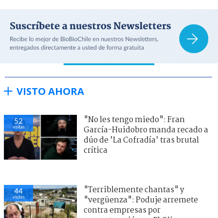
VISTO AHORA
"No les tengo miedo": Fran
52
visitas
García-Huidobro manda recado a
dúo de ’La Cofradía’ tras brutal
crítica
"Terriblemente chantas" y
44
visitas
"vergüenza": Poduje arremete
contra empresas por