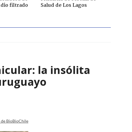
dio filtrado
Salud de Los Lagos
ular: la insólita
 uruguayo
a de BioBioChile