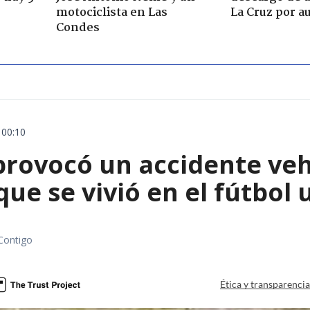
motociclista en Las
La Cruz por au
Condes
 00:10
rovocó un accidente vehic
que se vivió en el fútbol
Contigo
Ética y transparenci