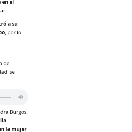
 en el
ar.
tró a su
rpo
, por lo
da de
dad, se
ndra Burgos,
lia
én la mujer