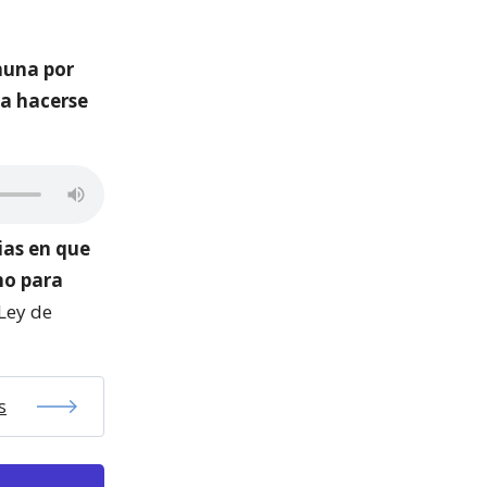
muna por
za hacerse
cias en que
ho para
 Ley de
s