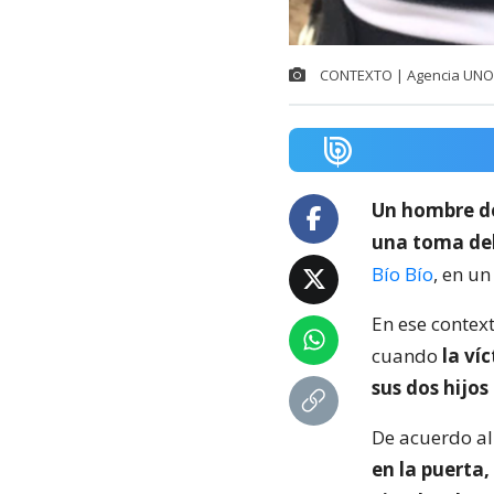
CONTEXTO | Agencia UNO
Un hombre de
una toma del
Bío Bío
, en u
En ese contex
cuando
la ví
sus dos hijos
De acuerdo al 
en la puerta,