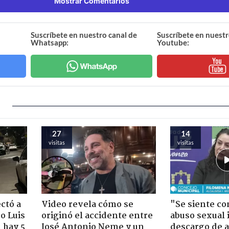
Mostrar Comentarios
Suscríbete en nuestro canal de
Suscríbete en nuestr
Whatsapp:
Youtube:
27
14
visitas
visitas
ectó a
Video revela cómo se
"Se siente co
o Luis
originó el accidente entre
abuso sexual i
 hay 5
José Antonio Neme y un
descargo de a