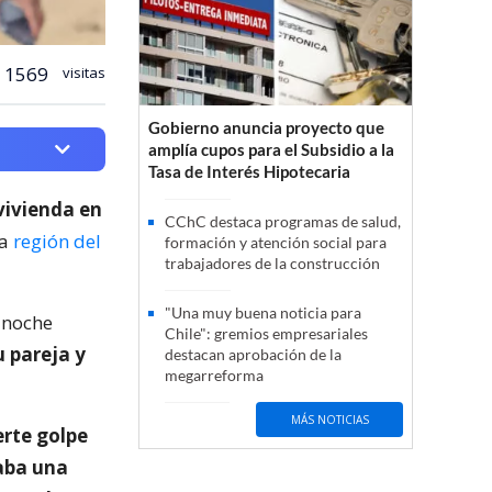
1569
visitas
Gobierno anuncia proyecto que
amplía cupos para el Subsidio a la
Tasa de Interés Hipotecaria
vivienda en
CChC destaca programas de salud,
la
región del
formación y atención social para
trabajadores de la construcción
"Una muy buena noticia para
anoche
Chile": gremios empresariales
u pareja y
destacan aprobación de la
megarreforma
MÁS NOTICIAS
erte golpe
taba una