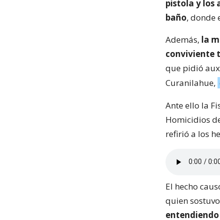
pistola y los
baño
, donde 
Además,
la m
conviviente t
que pidió auxi
Curanilahue,
Ante ello la F
Homicidios de 
refirió a los h
El hecho caus
quien sostuv
entendiendo 