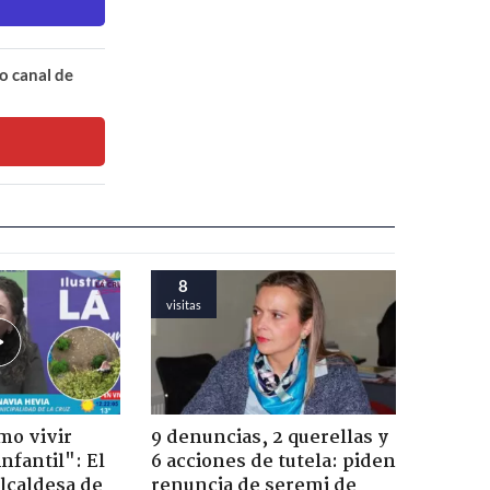
o canal de
8
visitas
mo vivir
9 denuncias, 2 querellas y
nfantil": El
6 acciones de tutela: piden
lcaldesa de
renuncia de seremi de