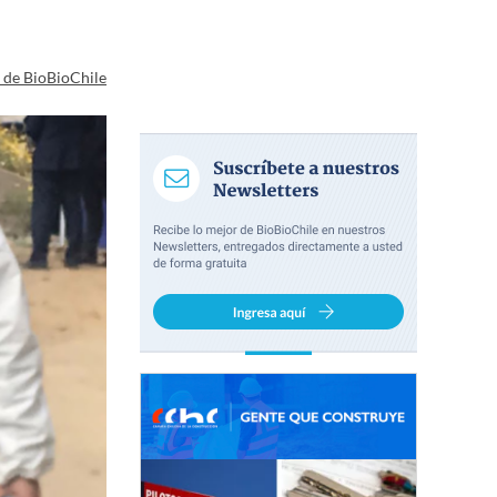
a de BioBioChile