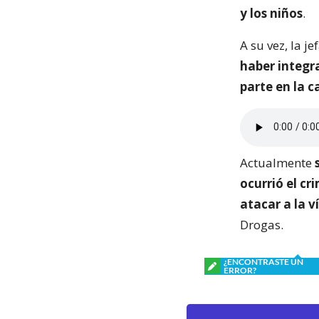
y los niños
.
A su vez, la j
haber integra
parte en la c
Actualmente
ocurrió el c
atacar a la v
Drogas.
¿ENCONTRASTE UN
ERROR?