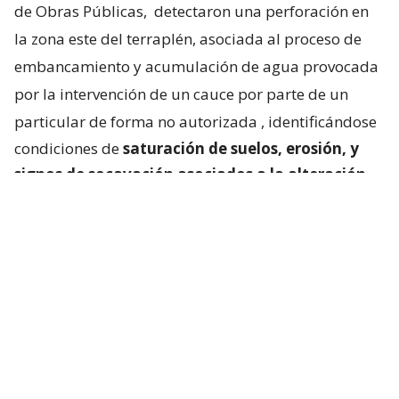
de Obras Públicas,
detectaron una perforación en
la zona este del terraplén, asociada al proceso de
embancamiento y acumulación de agua provocada
por la intervención de un cauce por parte de un
particular de forma no autorizada
, identificándose
condiciones de
saturación de suelos, erosión, y
signos de socavación asociados a la alteración
del escurrimiento natural de las aguas
“.