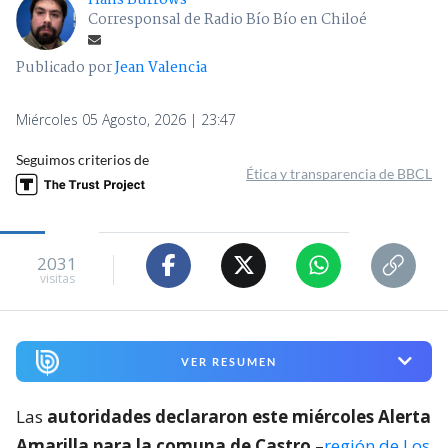
Corresponsal de Radio Bío Bío en Chiloé
Publicado por
Jean Valencia
Miércoles 05 Agosto, 2026 | 23:47
Seguimos criterios de
Ética y transparencia de BBCL
2031
visitas
VER RESUMEN
Las
autoridades declararon este miércoles Alerta
Amarilla para la comuna de Castro
–
región de Los