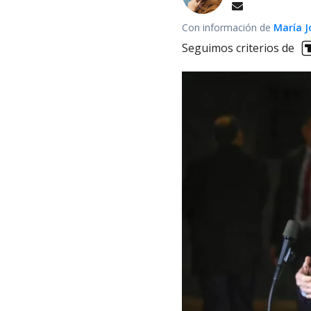
Con información de
María J
Seguimos criterios de