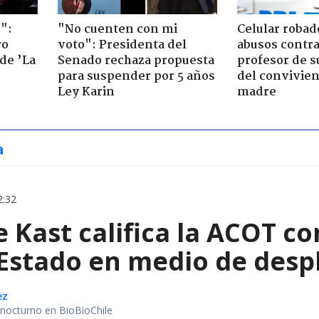
":
"No cuenten con mi
Celular robad
ro
voto": Presidenta del
abusos contra
de ’La
Senado rechaza propuesta
profesor de s
para suspender por 5 años
del convivien
Ley Karin
madre
a
2:32
e Kast califica la ACOT 
 Estado en medio de despl
ez
r nocturno en BioBioChile