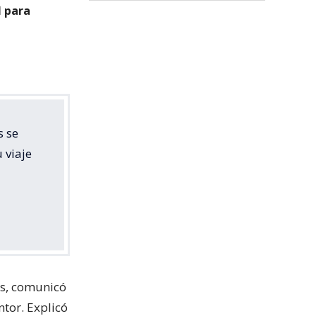
l para
s se
 viaje
es, comunicó
ntor. Explicó