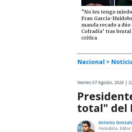
"No les tengo miedo
Fran García-Huidob
manda recado a dúo 
Cofradía’ tras brutal
crítica
Nacional
> Notici
Viernes 07 Agosto, 2026 | 2
President
total" del
Antonio Gonzal
Periodista. Edito