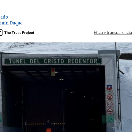
gado
amín Duque
Ética y transparenci