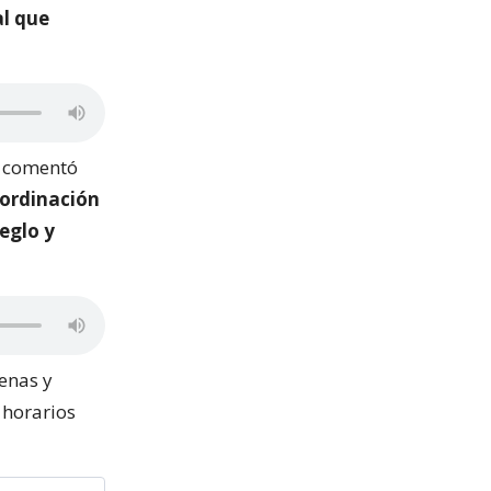
al que
, comentó
ordinación
eglo y
enas y
 horarios