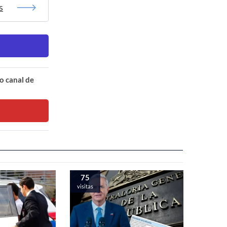
s
o canal de
75
visitas