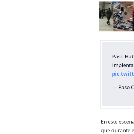
Paso Habi
implentar
pic.twi
— Paso C
En este escen
que durante e