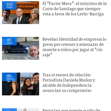
El "Factor Mera": el ministro de la
102
visitas
Corte de Santiago que siempre
vota a favor de los Lavín-Barriga
Revelan identidad de empresario
81
visitas
preso por retener y amenazar de
muerte a niños por jugar al "rin
raja"
Tras 10 meses de relación:
66
visitas
Periodista Daniela Muñoz y
alcalde de Independencia
anuncian su compromiso
Reportan que puente oculto de