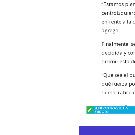
“Estamos plen
centroizquier
enfrente a la
agregó.
Finalmente, s
decidida y co
dirimir esta d
“Que sea el p
qué fuerza po
democrático en
¿ENCONTRASTE UN
ERROR?