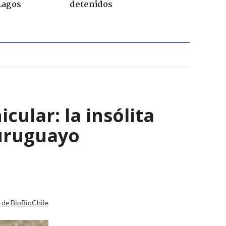
Lagos
detenidos
ular: la insólita
 uruguayo
a de BioBioChile