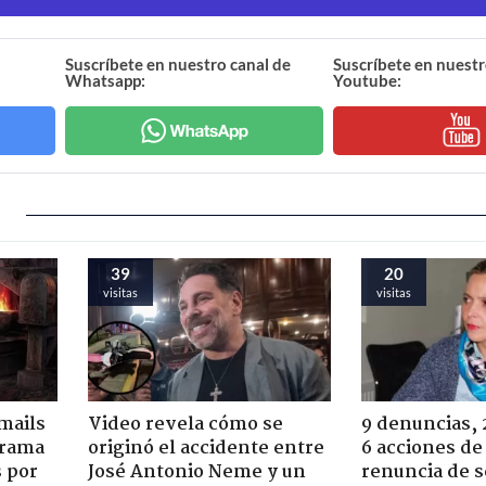
Suscríbete en nuestro canal de
Suscríbete en nuestr
Whatsapp:
Youtube:
39
20
visitas
visitas
mails
Video revela cómo se
9 denuncias, 
 trama
originó el accidente entre
6 acciones de
s por
José Antonio Neme y un
renuncia de 