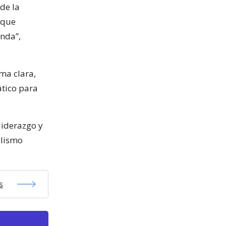
de la
 que
anda”,
ma clara,
tico para
liderazgo y
alismo
s