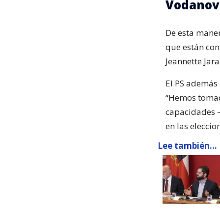
Vodanovi
De esta manera
que están con
Jeannette Jara 
El PS además r
“Hemos tomado
capacidades —
en las elecci
Lee también...