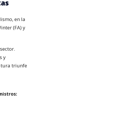
tas
lismo, en la
nter (FA) y
sector.
s y
tura triunfe
nistros: