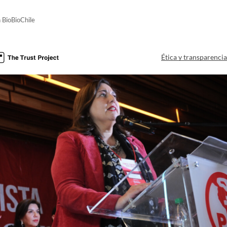
 BioBioChile
Ética y transparenci