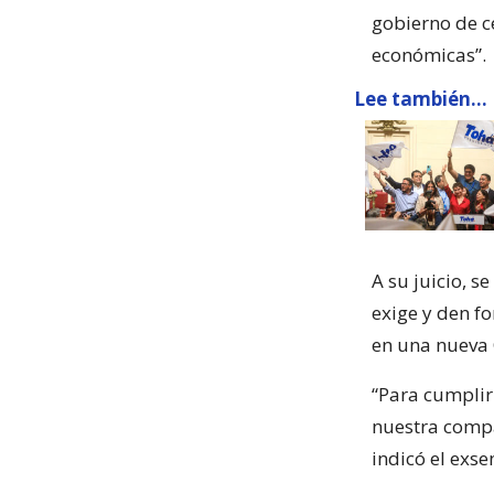
gobierno de c
económicas”.
Lee también...
A su juicio, s
exige y den f
en una nueva 
“Para cumplir
nuestra compa
indicó el exse