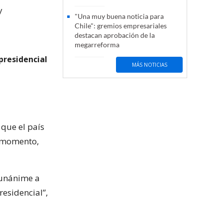
y
"Una muy buena noticia para
Chile": gremios empresariales
destacan aprobación de la
megarreforma
presidencial
MÁS NOTICIAS
 que el país
u momento,
 unánime a
esidencial”,