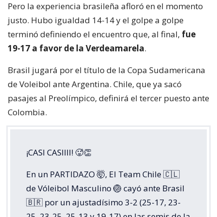
Pero la experiencia brasileña afloró en el momento
justo. Hubo igualdad 14-14 y el golpe a golpe
terminó definiendo el encuentro que, al final,
fue
19-17 a favor de la Verdeamarela
.
Brasil jugará por el título de la Copa Sudamericana
de Voleibol ante Argentina. Chile, que ya sacó
pasajes al Preolímpico, definirá el tercer puesto ante
Colombia.
¡CASI CASIIII! 🥵👏
En un PARTIDAZO 🤯, El Team Chile 🇨🇱
de Vóleibol Masculino 🏐 cayó ante Brasil
🇧🇷 por un ajustadísimo 3-2 (25-17, 23-
25, 23-25, 25-13 y 19-17) en las semis de la