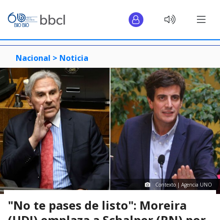
Nacional >
Noticia
Contexto | Agencia UNO
"No te pases de listo": Moreira
(UDI) emplaza a Schalper (RN) por