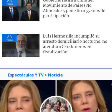
Gobierno retira a Chile del
83
visitas
Movimiento de Países No
Alineados y pone fin a 55 años de
participación
Luis Hermosilla incumplió su
63
visitas
arresto domiciliario nocturno: no
atendió a Carabineros en
fiscalización
Espectáculos Y TV
> Noticia