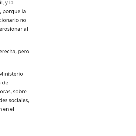
, y la
, porque la
cionario no
erosionar al
derecha, pero
Ministerio
a de
oras, sobre
des sociales,
 en el