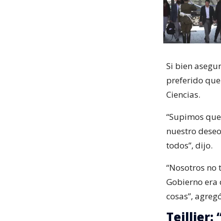
Si bien asegu
preferido qu
Ciencias.
“Supimos que i
nuestro deseo
todos”, dijo.
“Nosotros no 
Gobierno era d
cosas”, agregó
Teillier