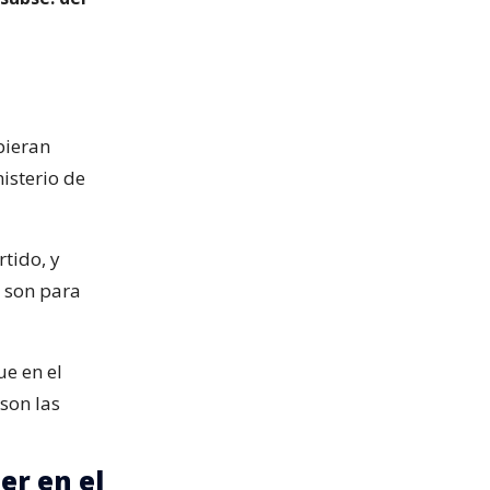
bieran
isterio de
rtido, y
s son para
ue en el
 son las
er en el