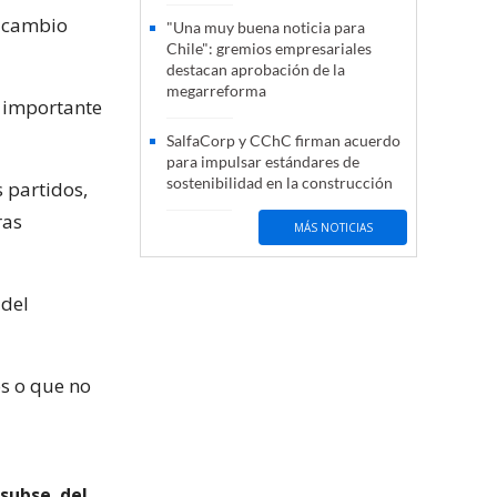
n cambio
"Una muy buena noticia para
Chile": gremios empresariales
destacan aprobación de la
megarreforma
s importante
SalfaCorp y CChC firman acuerdo
para impulsar estándares de
sostenibilidad en la construcción
s partidos,
ras
MÁS NOTICIAS
 del
s o que no
subse. del