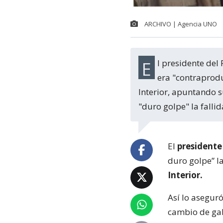
ARCHIVO | Agencia UNO
El presidente del Partido Comunista reconoció que, en el actual contexto político,
era "contraprod
Interior, apuntando s
"duro golpe" la fallid
El
presidente
duro golpe” l
Interior.
Así lo aseguró
cambio de gab