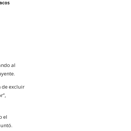
Pacos
ando al
uyente.
 de excluir
r”,
o el
puntó.