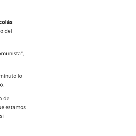
colás
o del
omunista”,
minuto lo
ó.
a de
que estamos
si