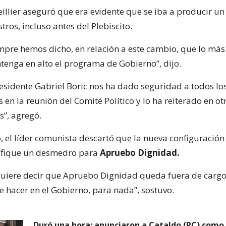
Teillier aseguró que era evidente que se iba a producir u
stros, incluso antes del Plebiscito.
mpre hemos dicho, en relación a este cambio, que lo má
tenga en alto el programa de Gobierno”, dijo.
residente Gabriel Boric nos ha dado seguridad a todos lo
es en la reunión del Comité Político y lo ha reiterado en ot
”, agregó.
, el líder comunista descartó que la nueva configuración
nifique un desmedro para
Apruebo Dignidad.
quiere decir que Apruebo Dignidad queda fuera de cargo
e hacer en el Gobierno, para nada”, sostuvo.
Duró una hora: anunciaron a Cataldo (PC) como 