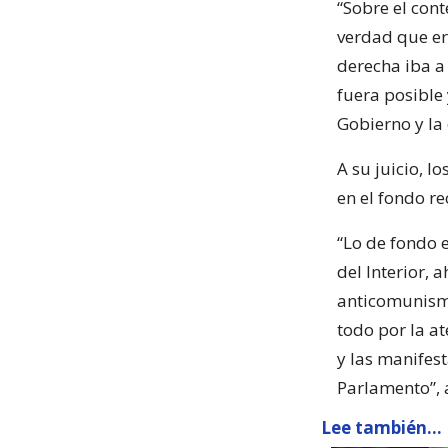
“Sobre el con
verdad que er
derecha iba a
fuera posible
Gobierno y la 
A su juicio, l
en el fondo re
“Lo de fondo 
del Interior, 
anticomunismo
todo por la at
y las manifes
Parlamento”, 
Lee también...