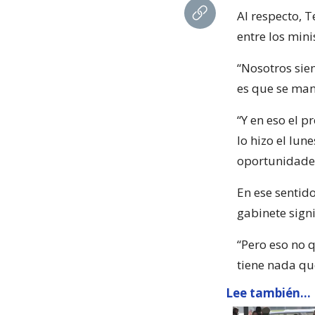
Al respecto, 
entre los mini
“Nosotros sie
es que se man
“Y en eso el p
lo hizo el lun
oportunidades
En ese sentido
gabinete sig
“Pero eso no 
tiene nada qu
Lee también...