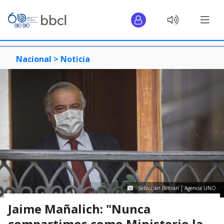
Nacional >
Noticia
Sebastián Beltrán | Agencia UNO
Jaime Mañalich: "Nunca
compartimos como Ministerio la