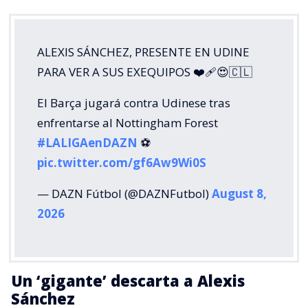
ALEXIS SÁNCHEZ, PRESENTE EN UDINE
PARA VER A SUS EXEQUIPOS ❤️‍🩹😍🇨🇱
El Barça jugará contra Udinese tras
enfrentarse al Nottingham Forest
#LALIGAenDAZN
⚽️
pic.twitter.com/gf6Aw9Wi0S
— DAZN Fútbol (@DAZNFutbol)
August 8,
2026
Un ‘gigante’ descarta a Alexis
Sánchez