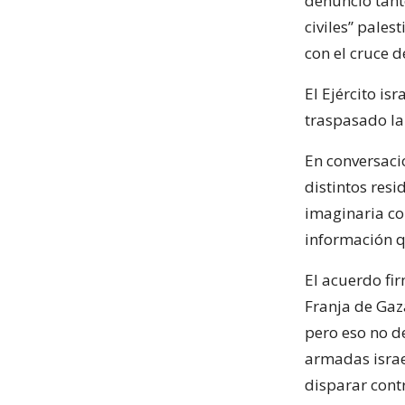
denunció tant
civiles” pales
con el cruce d
El Ejército is
traspasado la 
En conversacio
distintos res
imaginaria con
información q
El acuerdo fi
Franja de Gaza
pero eso no d
armadas israe
disparar cont