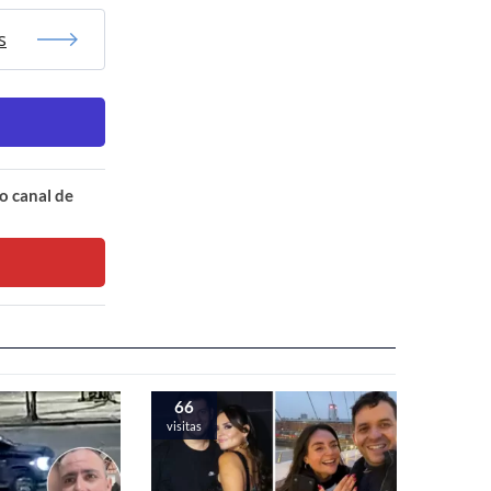
s
o canal de
66
visitas