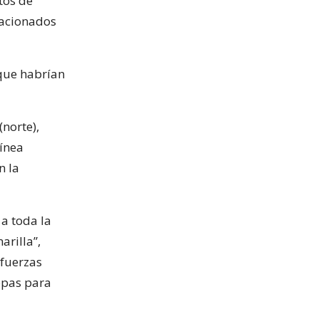
tos de
elacionados
 que habrían
norte),
línea
n la
a toda la
arilla”,
 fuerzas
opas para