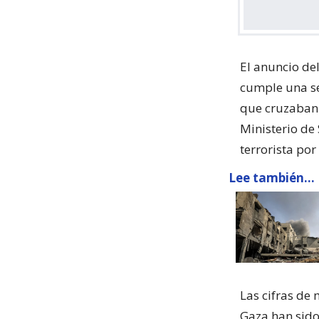
El anuncio de
cumple una se
que cruzaban e
Ministerio de
terrorista por 
Lee también...
Las cifras de
Gaza han sido