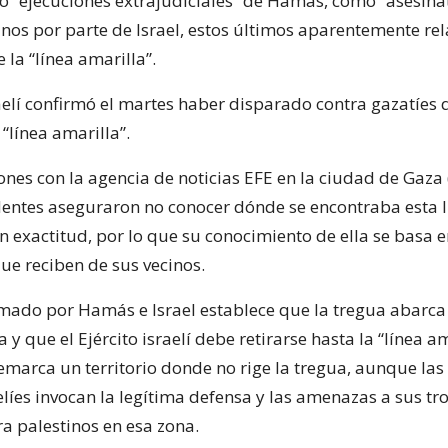
o “ejecuciones extrajudiciales” de Hamás, como “asesina
tinos por parte de Israel, estos últimos aparentemente r
e la “línea amarilla”.
raelí confirmó el martes haber disparado contra gazatíes
“línea amarilla”.
nes con la agencia de noticias EFE en la ciudad de Gaza (
identes aseguraron no conocer dónde se encontraba esta 
 exactitud, por lo que su conocimiento de ella se basa e
ue reciben de sus vecinos.
rmado por Hamás e Israel establece que la tregua abarca 
 y que el Ejército israelí debe retirarse hasta la “línea am
emarca un territorio donde no rige la tregua, aunque las
líes invocan la legítima defensa y las amenazas a sus tr
ra palestinos en esa zona.