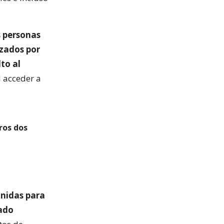
s personas
azados por
to al
l acceder a
ros dos
Unidas para
ado