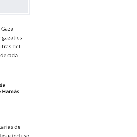
n Gaza
 gazatíes
ifras del
siderada
 de
de Hamás
tarias de
es e incluso