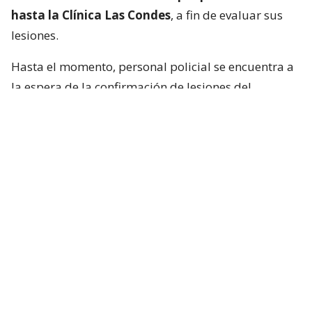
hasta la Clínica Las Condes
, a fin de evaluar sus
lesiones.
Hasta el momento, personal policial se encuentra a
la espera de la confirmación de lesiones del
conductor de la motocicleta, así como las
instrucciones de fiscalía.
Francisca García-Huidobro habló con
el periodista
En medio del programa de Chilevisión,
Francisca
García-Huidobro mencionó que habló
directamente con el periodista. “Él está bien,
está con su mamá, está con Juan Pablo
González, quien es su productor ejecutivo del