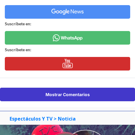
Suscríbete en:
Suscríbete en:
Mostrar Comentarios
Espectáculos Y TV
> Noticia