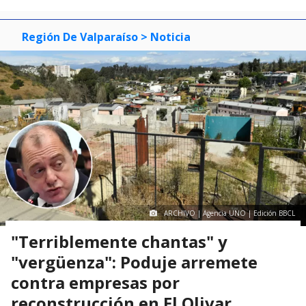
Región De Valparaíso
> Noticia
ARCHIVO | Agencia UNO | Edición BBCL
"Terriblemente chantas" y
"vergüenza": Poduje arremete
contra empresas por
reconstrucción en El Olivar