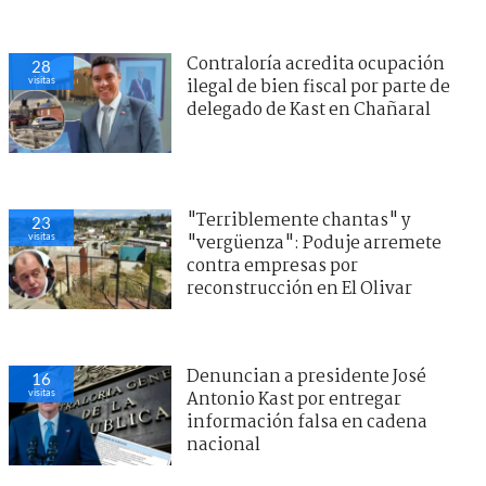
Contraloría acredita ocupación
28
visitas
ilegal de bien fiscal por parte de
delegado de Kast en Chañaral
"Terriblemente chantas" y
23
visitas
"vergüenza": Poduje arremete
contra empresas por
reconstrucción en El Olivar
Denuncian a presidente José
16
visitas
Antonio Kast por entregar
información falsa en cadena
nacional