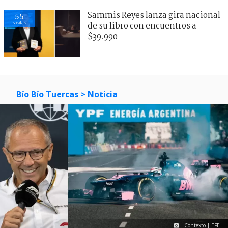
Sammis Reyes lanza gira nacional
55
visitas
de su libro con encuentros a
$39.990
Bío Bío Tuercas
> Noticia
Contexto | EFE