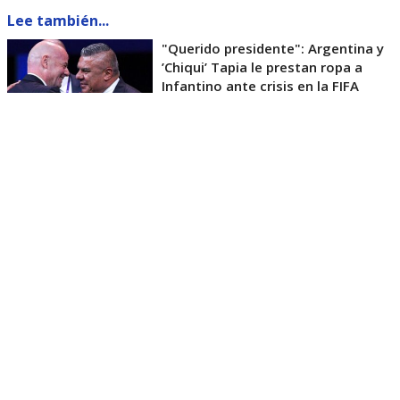
Lee también...
"Querido presidente": Argentina y
’Chiqui’ Tapia le prestan ropa a
Infantino ante crisis en la FIFA
La máxima mandataria del fútbol noruego pidió
también una revisión de las reformas anunciadas
por Infantino cuando fue elegido en 2016 para el
cargo.
“No es sólo que no se hayan implementado las
reformas, sino que en realidad ha habido un
retroceso”
, afirmó.
Tras el Mundial de Estados Unidos, México y