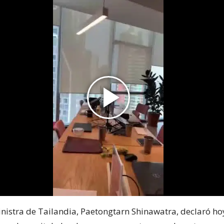
nistra de Tailandia, Paetongtarn Shinawatra, declaró ho