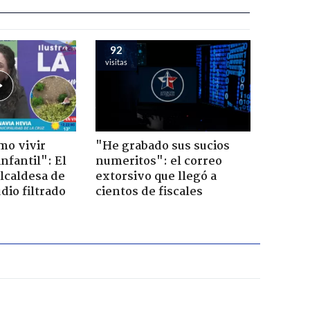
92
visitas
mo vivir
"He grabado sus sucios
nfantil": El
numeritos": el correo
lcaldesa de
extorsivo que llegó a
dio filtrado
cientos de fiscales