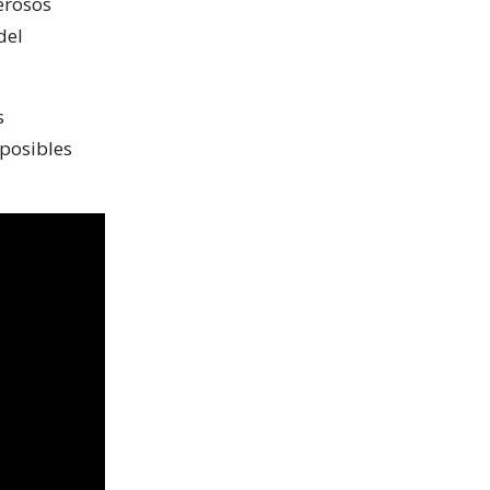
erosos
del
s
posibles