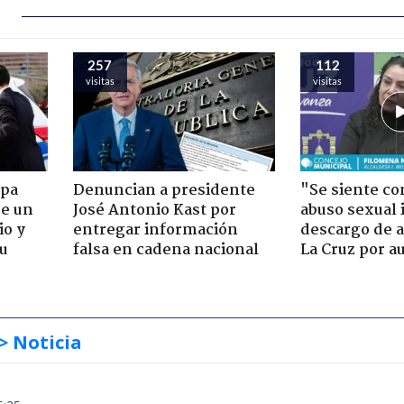
257
112
visitas
visitas
apa
Denuncian a presidente
"Se siente co
de un
José Antonio Kast por
abuso sexual i
io y
entregar información
descargo de a
su
falsa en cadena nacional
La Cruz por au
> Noticia