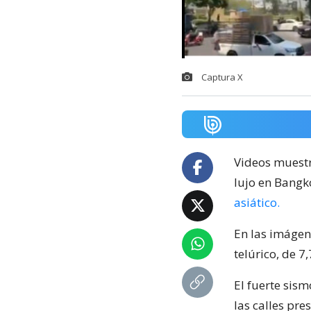
Captura X
Videos muestr
lujo en Bangk
asiático.
En las imágen
telúrico, de 7
El fuerte sism
las calles pre