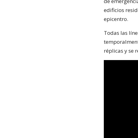
de emergencia
edificios resi
epicentro.
Todas las lín
temporalmente
réplicas y se 