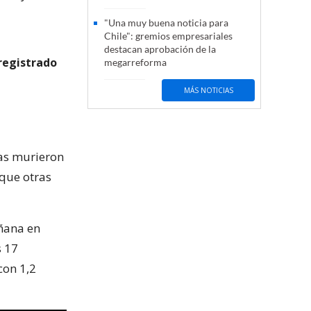
"Una muy buena noticia para
Chile": gremios empresariales
destacan aprobación de la
registrado
megarreforma
MÁS NOTICIAS
nas murieron
 que otras
añana en
s 17
con 1,2