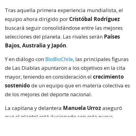
Tras aquella primera experiencia mundialista, el
equipo ahora dirigido por
Cristóbal Rodríguez
buscará seguir consolidándose entre las mejores
selecciones del planeta. Las rivales serán
Países
Bajos, Australia y Japón
.
Y en diálogo con
BioBioChile
, las principales figuras
de Las Diablas apuntaron a los objetivos en la cita
mayor, teniendo en consideración el
crecimiento
sostenido
de un equipo que en materia colectiva es
de los mejores del deporte nacional.
La capitana y delantera
Manuela Urroz
aseguró
que el plantel está ilusionado con esta nueva
oportunidad y consciente de la exigencia que
representa el grupo que les tocó.