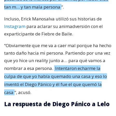
tan m… y tan mala persona
“.
Incluso, Erick Manosalva utilizó sus historias de
Instagram
para aclarar su animadversión con el
exparticipante de Fiebre de Baile.
“Obviamente que me va a caer mal porque ha hecho
tanto daño hacia mi persona. Partiendo por una vez
que yo hice un reality junto a… para qué vamos a
nombrar a esa persona.
Intentaron echarme la
culpa de que yo había quemado una casa y eso lo
inventó el Diego Pánico y él fue el que quemó la
casa
“, acusó.
La respuesta de Diego Pánico a Lelo