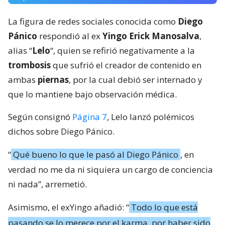
La figura de redes sociales conocida como
Diego
Pánico
respondió al ex
Yingo Erick Manosalva
,
alias “
Lelo
“, quien se refirió negativamente a la
trombosis
que sufrió el creador de contenido en
ambas
piernas
, por la cual debió ser internado y
que lo mantiene bajo observación médica.
Según consignó
Página 7
, Lelo lanzó polémicos
dichos sobre Diego Pánico.
“
Qué bueno lo que le pasó al Diego Pánico
, en
verdad no me da ni siquiera un cargo de conciencia
ni nada”, arremetió.
Asimismo, el exYingo añadió: “
Todo lo que está
pasando se lo merece por el karma, por haber sido