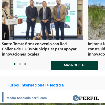
Santo Tomás firma convenio con Red
Imitan a 
Chilena de HUBs Municipales para apoyar
construi
innovaciones locales
innovador
Item
1
MÁS NOTICIAS
item
item
item
of
0
1
2
3
Futbol Internacional
> Noticia