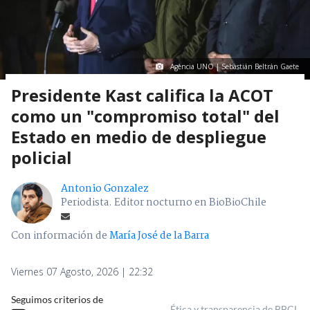
Agencia UNO | Sebastián Beltrán Gaete
Presidente Kast califica la ACOT
como un "compromiso total" del
Estado en medio de despliegue
policial
Antonio Gonzalez
Periodista. Editor nocturno en BioBioChile
Con información de
María José de la Barra
Viernes 07 Agosto, 2026 | 22:32
Seguimos criterios de
Ética y transparencia de BBCL