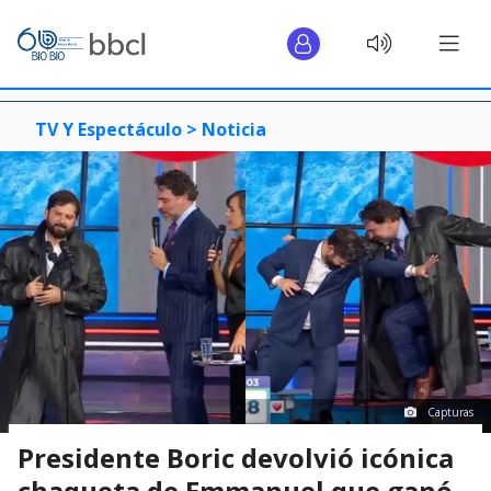
TV Y Espectáculo >
Noticia
Capturas
Presidente Boric devolvió icónica
chaqueta de Emmanuel que ganó