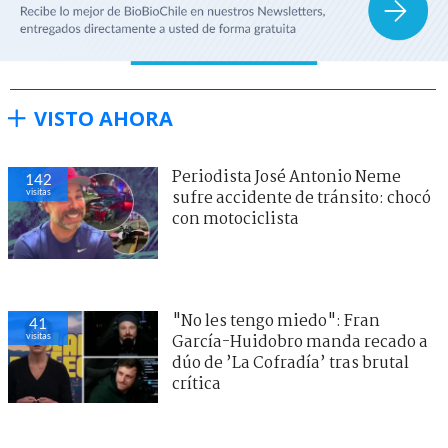
VISTO AHORA
Periodista José Antonio Neme
142
visitas
sufre accidente de tránsito: chocó
con motociclista
"No les tengo miedo": Fran
41
visitas
García-Huidobro manda recado a
dúo de ’La Cofradía’ tras brutal
crítica