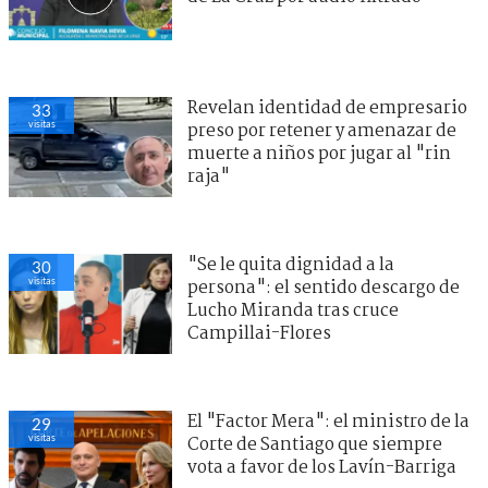
Revelan identidad de empresario
33
visitas
preso por retener y amenazar de
muerte a niños por jugar al "rin
raja"
"Se le quita dignidad a la
30
visitas
persona": el sentido descargo de
Lucho Miranda tras cruce
Campillai-Flores
El "Factor Mera": el ministro de la
29
visitas
Corte de Santiago que siempre
vota a favor de los Lavín-Barriga