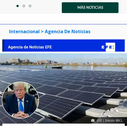
Item
1
MÁS NOTICIAS
item
item
item
of
0
1
2
3
Internacional
> Agencia De Noticias
EFE | Edición BBCL