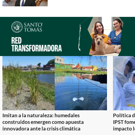
Imitan a la naturaleza: humedales
Política 
construidos emergen como apuesta
IPST fom
innovadora ante la crisis climática
impacto l