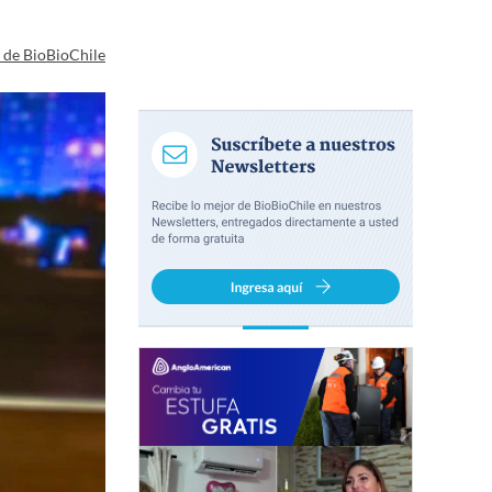
a de BioBioChile