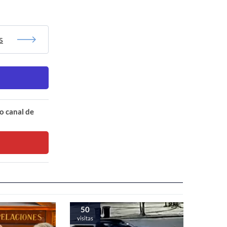
s
o canal de
50
visitas