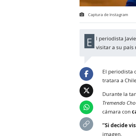
Captura de Instagram
El periodista Javier Olivares aseguró en Twitter que se debía "ir preparado" antes de
visitar a su paí
El periodista 
tratara a Chi
Durante la ta
Tremendo Cho
cámara con
c
“Si decide vi
imagen.