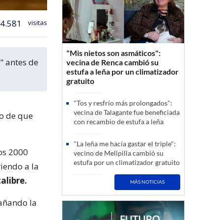
4.581
visitas
"Mis nietos son asmáticos":
vecina de Renca cambió su
estufa a leña por un climatizador
gratuito
"Tos y resfrío más prolongados":
vecina de Talagante fue beneficiada
go de que
con recambio de estufa a leña
"La leña me hacía gastar el triple":
los 2000
vecino de Melipilla cambió su
estufa por un climatizador gratuito
iendo a la
alibre.
MÁS NOTICIAS
añando la