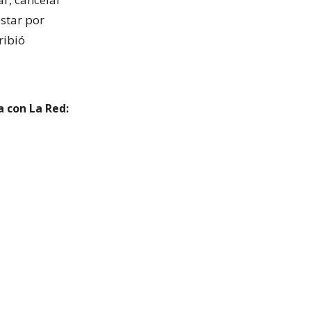
ostar por
ribió
a con La Red: