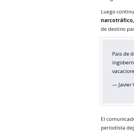
Luego continu
narcotráfico,
de destino pa
Pais de d
ingoberna
vacacione
— Javier 
El comunicad
periodista de