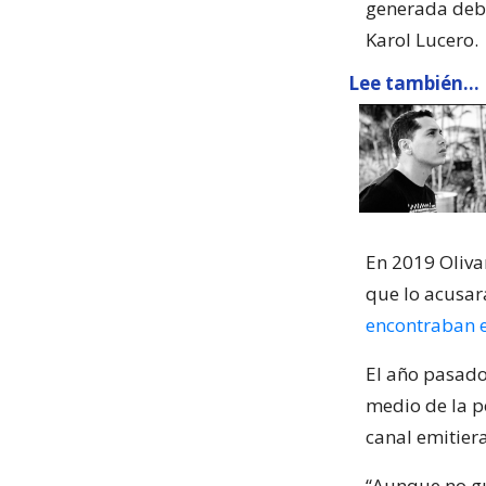
generada debi
Karol Lucero.
Lee también...
En 2019 Oliv
que lo acusa
encontraban e
El año pasado 
medio de la p
canal emitier
“Aunque no gu