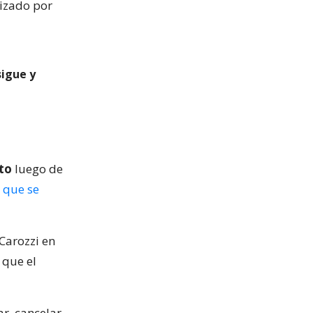
izado por
sigue y
to
luego de
 que se
 Carozzi en
 que el
r, cancelar