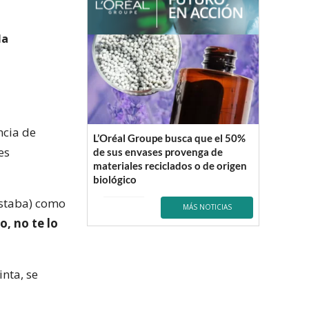
la
ncia de
L’Oréal Groupe busca que el 50%
es
de sus envases provenga de
materiales reciclados o de origen
biológico
estaba) como
MÁS NOTICIAS
no, no te lo
inta, se