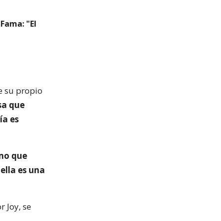
 Fama: "El
e su propio
sa que
ía es
omo que
ella es una
 Joy, se