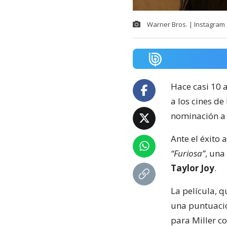
Warner Bros. | Instagram
Hace casi 10 
a los cines d
nominación a 
Ante el éxito 
“Furiosa”
, una
Taylor Joy
.
La película, 
una puntuaci
para Miller co