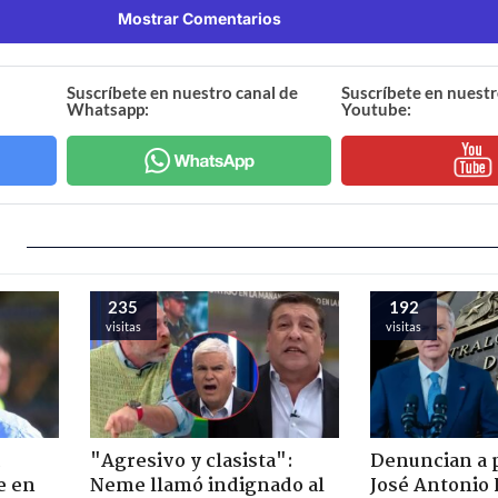
Mostrar Comentarios
Suscríbete en nuestro canal de
Suscríbete en nuestr
Whatsapp:
Youtube:
235
192
visitas
visitas
"Agresivo y clasista":
Denuncian a 
e en
Neme llamó indignado al
José Antonio 