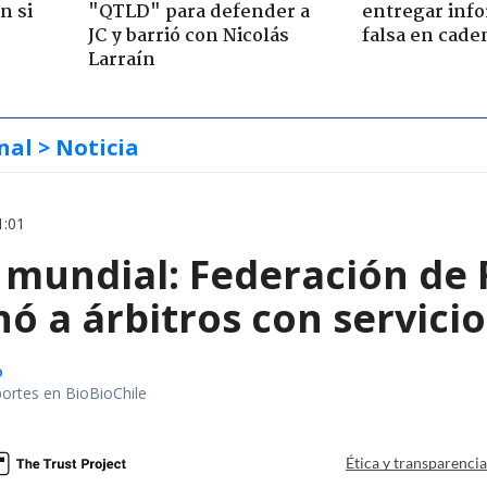
n si
"QTLD" para defender a
entregar inf
JC y barrió con Nicolás
falsa en cade
Larraín
nal
> Noticia
1:01
 mundial: Federación de 
ó a árbitros con servici
o
portes en BioBioChile
Ética y transparenci