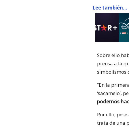
Lee también...
Sobre ello hab
prensa a la q
simbolismos d
“En la primer
‘sácamelo’, pe
podemos hac
Por ello, pese 
trata de una p