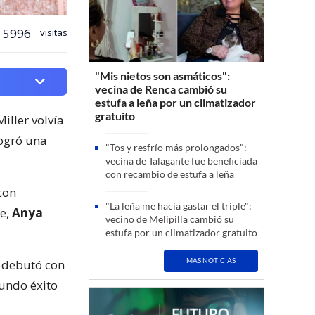
5996
visitas
"Mis nietos son asmáticos":
vecina de Renca cambió su
estufa a leña por un climatizador
gratuito
iller volvía
logró una
"Tos y resfrío más prolongados":
vecina de Talagante fue beneficiada
con recambio de estufa a leña
 con
"La leña me hacía gastar el triple":
se,
Anya
vecino de Melipilla cambió su
estufa por un climatizador gratuito
MÁS NOTICIAS
, debutó con
gundo éxito