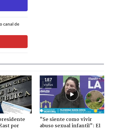
o canal de
187
visitas
presidente
"Se siente como vivir
Kast por
abuso sexual infantil": El