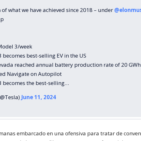
of what we have achieved since 2018 – under
@elonmu
ip
 Model 3/week
 becomes best-selling EV in the US
evada reached annual battery production rate of 20 GWh
ed Navigate on Autopilot
3 becomes the best-selling…
(@Tesla)
June 11, 2024
manas embarcado en una ofensiva para tratar de convenc