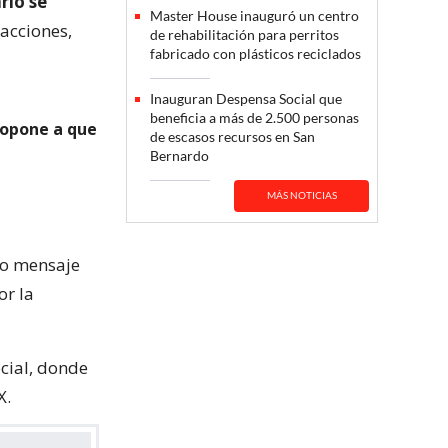
rio se
Master House inauguró un centro
acciones,
de rehabilitación para perritos
fabricado con plásticos reciclados
Inauguran Despensa Social que
beneficia a más de 2.500 personas
 opone a que
de escasos recursos en San
Bernardo
MÁS NOTICIAS
nso mensaje
or la
ocial, donde
X.