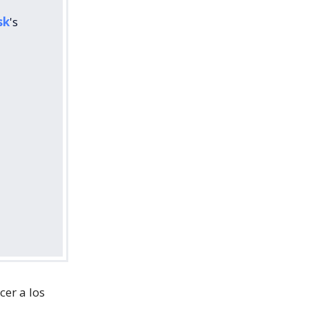
sk
's
er a los