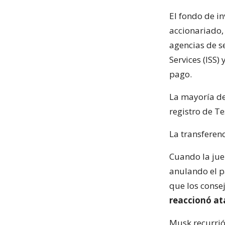
El fondo de i
accionariado,
agencias de s
Services (ISS)
pago.
La mayoría de 
registro de T
La transferen
Cuando la jue
anulando el p
que los conse
reaccionó ata
Musk recurrió 