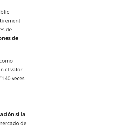
blic
etirement
es de
ones de
e como
 el valor
 “140 veces
ción si la
e mercado de