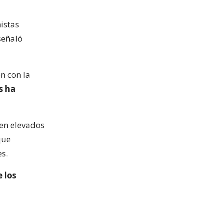
istas
señaló
n con la
s ha
 en elevados
que
es.
 los