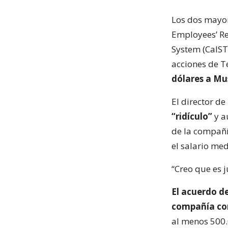
Los dos mayor
Employees’ Re
System (CalST
acciones de T
dólares a Mu
El director de
“ridículo”
y a
de la compañía
el salario me
“Creo que es ju
El acuerdo de
compañía con
al menos 500.