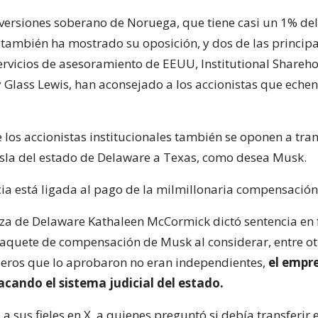
nversiones soberano de Noruega, que tiene casi un 1% del
 también ha mostrado su oposición, y dos de las principa
ervicios de asesoramiento de EEUU, Institutional Shareh
 y Glass Lewis, han aconsejado a los accionistas que echen
los accionistas institucionales también se oponen a trans
esla del estado de Delaware a Texas, como desea Musk.
cia está ligada al pago de la milmillonaria compensación
za de Delaware Kathaleen McCormick dictó sentencia en 
aquete de compensación de Musk al considerar, entre ot
jeros que lo aprobaron no eran independientes,
el empr
cando el sistema judicial del estado.
a sus fieles en X, a quienes preguntó si debía transferir e