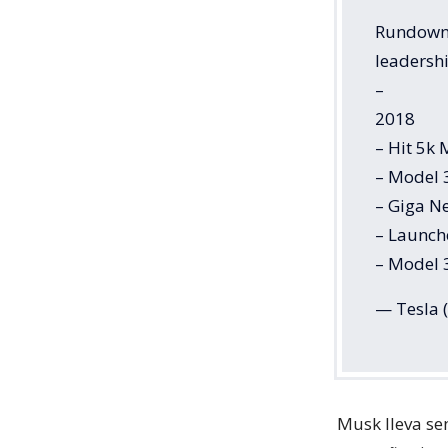
Rundown 
leadersh
–
2018
– Hit 5k
– Model 3
– Giga N
– Launch
– Model 
— Tesla 
Musk lleva se