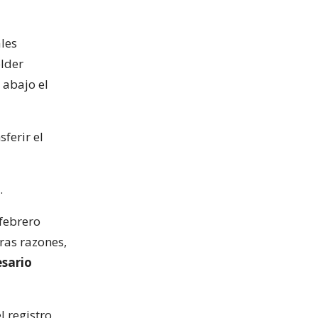
les
older
 abajo el
ferir el
.
febrero
ras razones,
esario
l registro