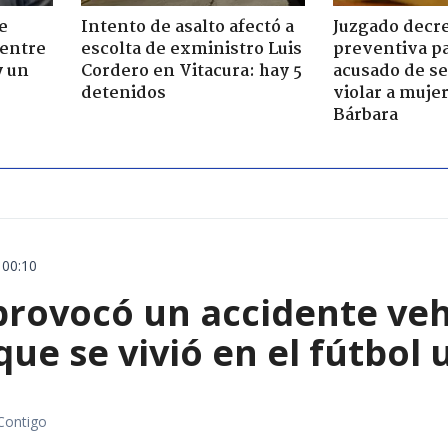
e
Intento de asalto afectó a
Juzgado decre
 entre
escolta de exministro Luis
preventiva pa
y un
Cordero en Vitacura: hay 5
acusado de se
detenidos
violar a muje
Bárbara
 00:10
rovocó un accidente vehic
que se vivió en el fútbol
Contigo