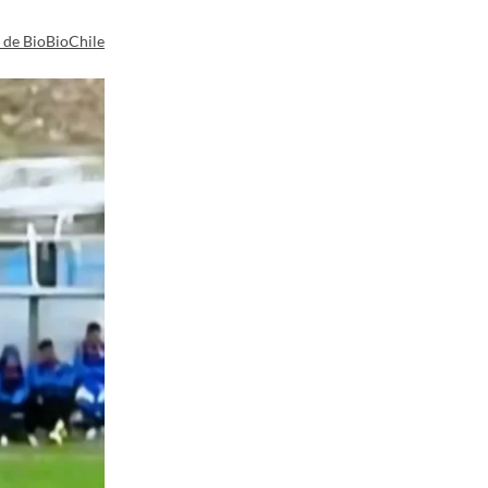
a de BioBioChile