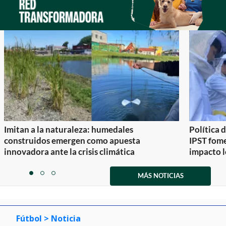
Imitan a la naturaleza: humedales
Política 
construidos emergen como apuesta
IPST fom
innovadora ante la crisis climática
impacto l
Item
1
MÁS NOTICIAS
item
item
item
of
0
1
2
3
Fútbol
> Noticia