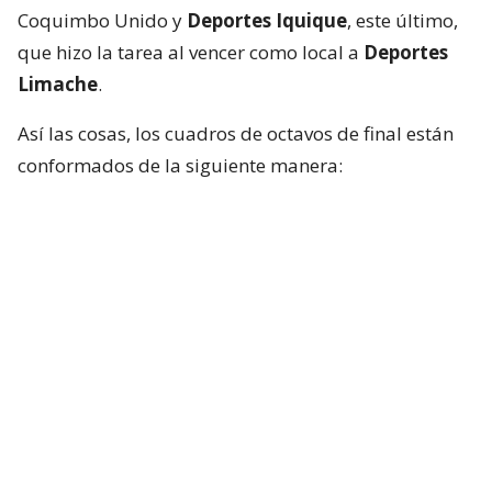
Coquimbo Unido y
Deportes Iquique
, este último,
que hizo la tarea al vencer como local a
Deportes
Limache
.
Así las cosas, los cuadros de octavos de final están
conformados de la siguiente manera:
Coquimbo Unido vs. Cobreloa
Universidad Católica vs. Unión La Calera
Deportes Antofagasta vs. Deportes Iquique
Universidad de Chile vs. Everton
Colo Colo / O’Higgins (primero del Grupo
E) vs. Audax Italiano
Ñublense vs. Deportes Puerto Montt