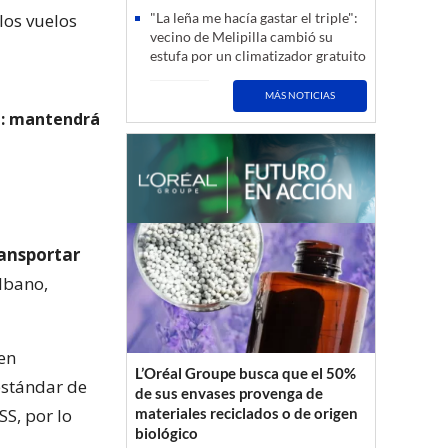
los vuelos
"La leña me hacía gastar el triple":
vecino de Melipilla cambió su
estufa por un climatizador gratuito
MÁS NOTICIAS
a: mantendrá
ransportar
albano,
en
L’Oréal Groupe busca que el 50%
estándar de
de sus envases provenga de
SS, por lo
materiales reciclados o de origen
biológico