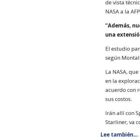
de vista técni
NASA a la AFP
“Además, nue
una extensió
El estudio pa
según Montalb
La NASA, que 
en la explorac
acuerdo con r
sus costos.
Irán allí con 
Starliner, va c
Lee también...