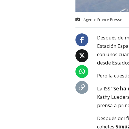
Agence France Presse
Después de má
Estación Espa
con unos cuan
desde Estado
Pero la cuest
La ISS
“se ha 
Kathy Lueders
prensa a prin
Después del f
cohetes
Soyu