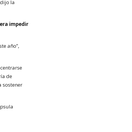
dijo la
era impedir
ste año”,
centrarse
ría de
a sostener
ápsula