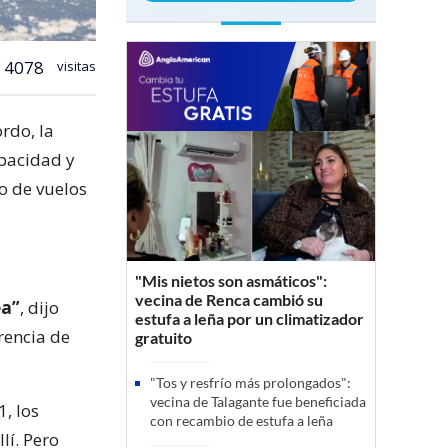
4078
visitas
rdo, la
apacidad y
o de vuelos
"Mis nietos son asmáticos":
vecina de Renca cambió su
ea”
, dijo
estufa a leña por un climatizador
rencia de
gratuito
"Tos y resfrío más prolongados":
vecina de Talagante fue beneficiada
, los
con recambio de estufa a leña
lí. Pero