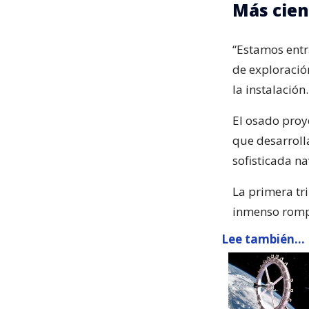
Más cien
“Estamos entra
de exploració
la instalación.
El osado proy
que desarrol
sofisticada n
La primera tri
inmenso romp
Lee también...