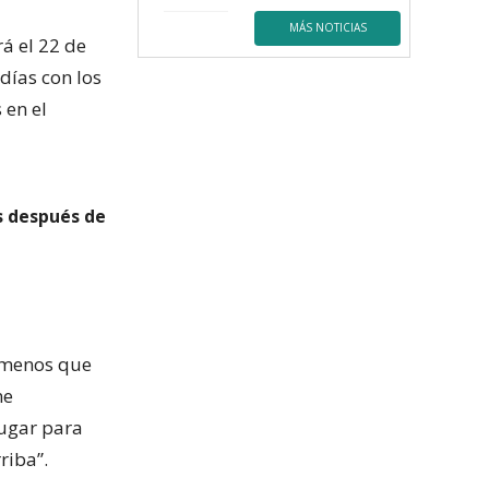
MÁS NOTICIAS
á el 22 de
días con los
 en el
s después de
a menos que
ne
ugar para
riba”.