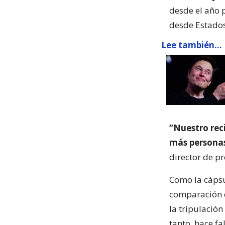
desde el año 
desde Estado
Lee también...
“Nuestro rec
más personas
director de p
Como la cápsu
comparación c
la tripulación
tanto, hace f