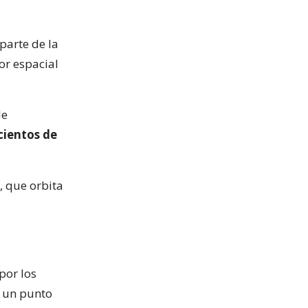
parte de la
or espacial
de
cientos de
, que orbita
por los
e un punto