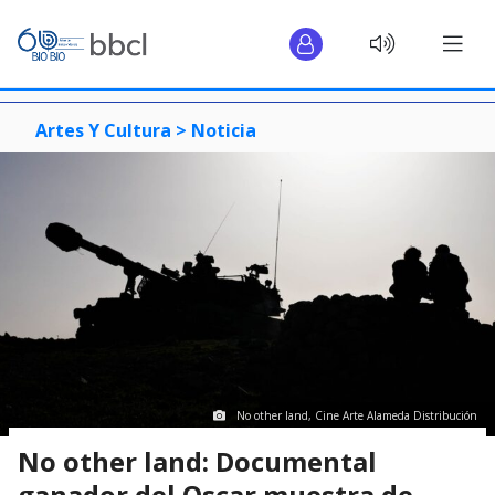
Artes Y Cultura >
Noticia
No other land, Cine Arte Alameda Distribución
No other land: Documental
ganador del Oscar muestra de