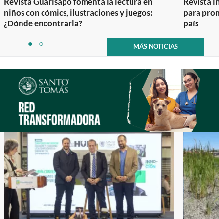
Revista Guarisapo fomenta la lectura en
Revista in
niños con cómics, ilustraciones y juegos:
para prom
¿Dónde encontrarla?
país
Item
1
MÁS NOTICIAS
item
item
of
0
1
2