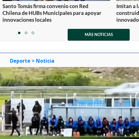
Santo Tomás firma convenio con Red
Imitan a 
Chilena de HUBs Municipales para apoyar
construi
innovaciones locales
innovador
Item
1
MÁS NOTICIAS
item
item
item
of
0
1
2
3
Deporte
> Noticia