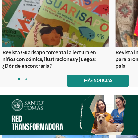
Revista Guarisapo fomenta la lectura en
Revista in
niños con cómics, ilustraciones y juegos:
para prom
¿Dónde encontrarla?
país
Item
1
MÁS NOTICIAS
item
item
of
0
1
2