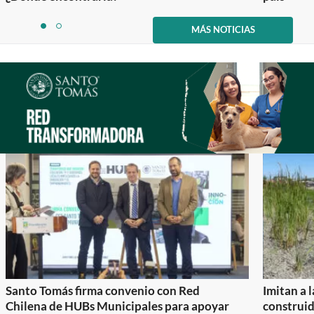
Item
1
MÁS NOTICIAS
item
item
of
0
1
2
Santo Tomás firma convenio con Red
Imitan a 
Chilena de HUBs Municipales para apoyar
construi