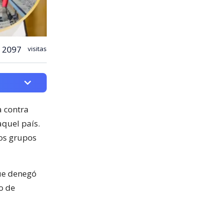
2097
visitas
 contra
quel país.
tos grupos
que denegó
o de