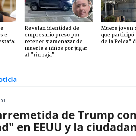
de
Revelan identidad de
Muere joven 
s e
empresario preso por
que participó
estafa:
retener y amenazar de
de la Pelea" 
muerte a niños por jugar
al "rin raja"
oticia
:01
arremetida de Trump cont
d" en EEUU y la ciudadan