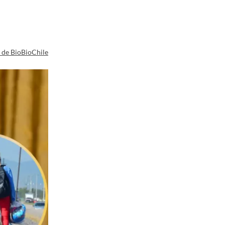
a de BioBioChile