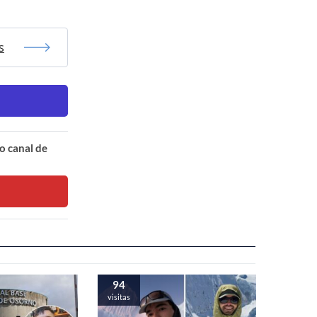
s
o canal de
94
visitas