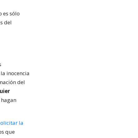
o es sólo
s del
s
 la inocencia
nación del
uier
s hagan
licitar la
os que