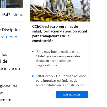
1643
visitas
CChC destaca programas de
 Disciplina
salud, formación y atención social
para trabajadores de la
 gratuidad
construcción
"Una muy buena noticia para
 los
Chile": gremios empresariales
i de
destacan aprobación de la
megarreforma
e inicie un
SalfaCorp y CChC firman acuerdo
para impulsar estándares de
sostenibilidad en la construcción
egional de
ad
MÁS NOTICIAS
ben un