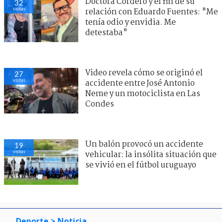
Doctora Cordero y el fin de su
32
visitas
relación con Eduardo Fuentes: "Me
tenía odio y envidia. Me
detestaba"
Video revela cómo se originó el
27
visitas
accidente entre José Antonio
Neme y un motociclista en Las
Condes
Un balón provocó un accidente
19
visitas
vehicular: la insólita situación que
se vivió en el fútbol uruguayo
Deporte
> Noticia