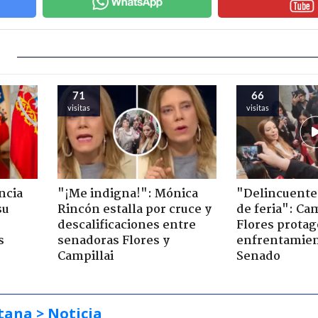
71
66
visitas
visitas
ncia
"¡Me indigna!": Mónica
"Delincuente
su
Rincón estalla por cruce y
de feria": Cam
descalificaciones entre
Flores prota
s
senadoras Flores y
enfrentamien
Campillai
Senado
tana
> Noticia