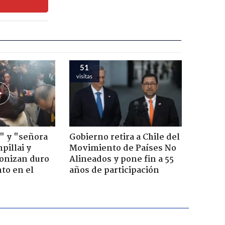
51
visitas
" y "señora
Gobierno retira a Chile del
pillai y
Movimiento de Países No
gonizan duro
Alineados y pone fin a 55
to en el
años de participación