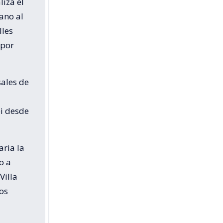
iza el
dano al
lles
 por
sales de
pi desde
aria la
o a
Villa
Los