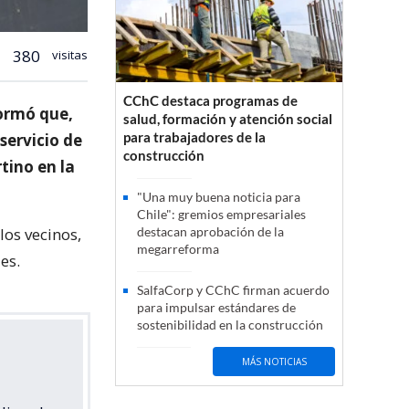
380
visitas
CChC destaca programas de
formó que,
salud, formación y atención social
para trabajadores de la
servicio de
construcción
tino en la
"Una muy buena noticia para
Chile": gremios empresariales
los vecinos,
destacan aprobación de la
megarreforma
es.
SalfaCorp y CChC firman acuerdo
para impulsar estándares de
sostenibilidad en la construcción
MÁS NOTICIAS