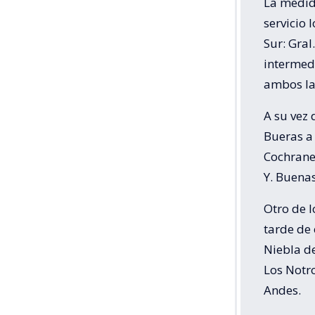
La medida
servicio 
Sur: Gral
intermedi
ambos la
A su vez
Bueras a
Cochrane 
Y. Buena
Otro de l
tarde de 
Niebla de
Los Notro
Andes.