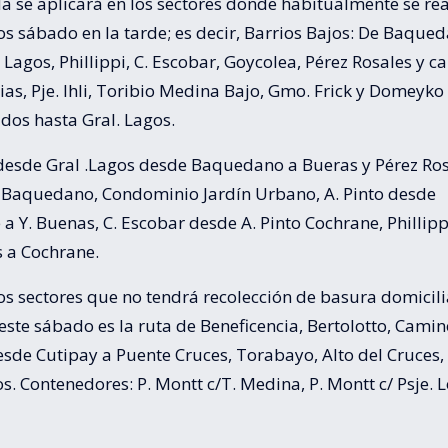
 se aplicará en los sectores donde habitualmente se real
los sábado en la tarde; es decir, Barrios Bajos: De Baque
. Lagos, Phillippi, C. Escobar, Goycolea, Pérez Rosales y ca
as, Pje. Ihli, Toribio Medina Bajo, Gmo. Frick y Domeyko
dos hasta Gral. Lagos.
 desde Gral .Lagos desde Baquedano a Bueras y Pérez Ro
 Baquedano, Condominio Jardín Urbano, A. Pinto desde
a Y. Buenas, C. Escobar desde A. Pinto Cochrane, Phillip
s a Cochrane.
os sectores que no tendrá recolección de basura domicili
este sábado es la ruta de Beneficencia, Bertolotto, Camin
sde Cutipay a Puente Cruces, Torabayo, Alto del Cruces, 
s. Contenedores: P. Montt c/T. Medina, P. Montt c/ Psje. 