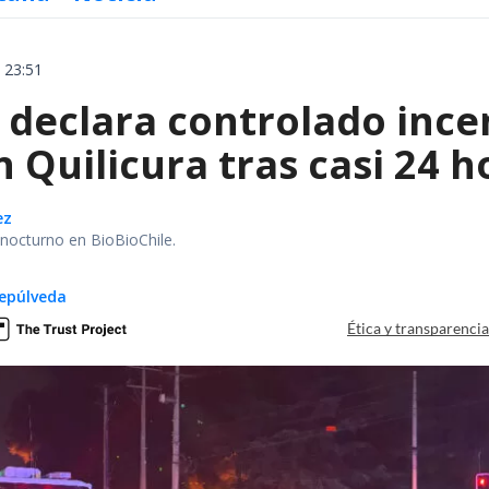
 23:51
declara controlado ince
 Quilicura tras casi 24 
ez
r nocturno en BioBioChile.
epúlveda
Ética y transparenci