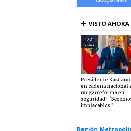
VISTO AHORA
72
visitas
Presidente Kast anu
en cadena nacional 
megarreforma en
seguridad: "Seremo
implacables"
Región Metropoli