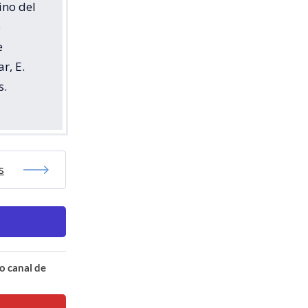
ino del
e
e
r, E.
s.
s
o canal de