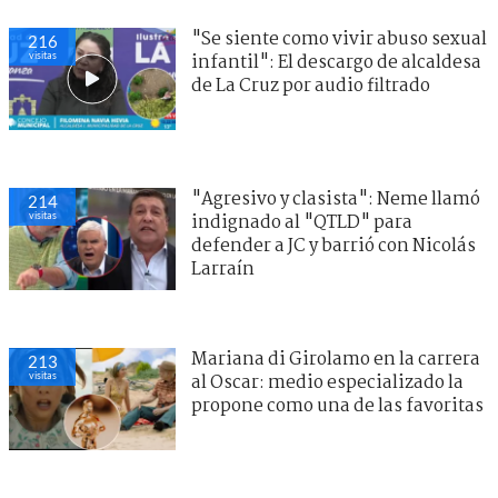
"Se siente como vivir abuso sexual
216
visitas
infantil": El descargo de alcaldesa
de La Cruz por audio filtrado
"Agresivo y clasista": Neme llamó
214
visitas
indignado al "QTLD" para
defender a JC y barrió con Nicolás
Larraín
Mariana di Girolamo en la carrera
213
visitas
al Oscar: medio especializado la
propone como una de las favoritas