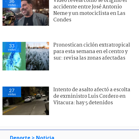
Video revela cómo se originó el
36
visitas
accidente entre José Antonio
Neme y un motociclista en Las
Condes
Pronostican ciclón extratropical
33
visitas
para esta semana en el centro y
sur: revisa las zonas afectadas
Intento de asalto afectó a escolta
27
visitas
de exministro Luis Cordero en
Vitacura: hay 5 detenidos
Deporte
> Noticia