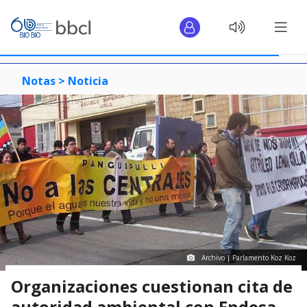
Notas >
Noticia
Archivo | Parlamento Koz Koz
Organizaciones cuestionan cita de
autoridad ambiental con Endesa