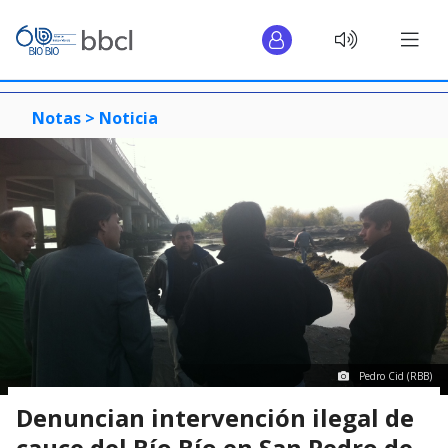
Notas >
Noticia
Pedro Cid (RBB)
Denuncian intervención ilegal de
cauce del Bío Bío en San Pedro de