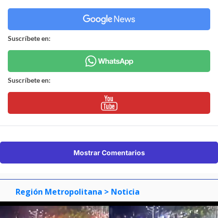
Suscríbete en:
Suscríbete en:
Mostrar Comentarios
Región Metropolitana
> Noticia