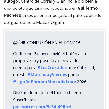
autogol. Centro de Corral y Giani no le dio bien a
una pelota que terminó rebotando en
Guillermo
Pacheco
antes de entrar pegado al palo izquierdo
del guardameta Matías Olguín.
😱💥🛡 ¡CONFUSIÓN EN EL FONDO!
Guillermo Pacheco envió el balón a su
propio arco y puso la apertura de la
cuenta para
#LosCruzados
ante Cobresal,
en este
#MatchdayViernes
por la
#LigaDePrimeraMercadoLibre
2026.
Disfruta lo mejor del fútbol chileno.
Suscríbete a…
pic.twitter.com/5s3di49RoH