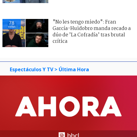
"No les tengo miedo": Fran
78
visitas
García-Huidobro manda recado a
dúo de ’La Cofradía’ tras brutal
crítica
Espectáculos Y TV
> Última Hora