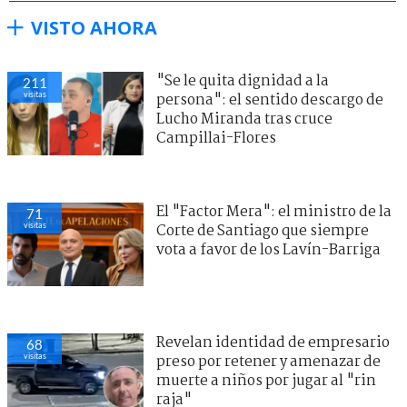
VISTO AHORA
"Se le quita dignidad a la
211
visitas
persona": el sentido descargo de
Lucho Miranda tras cruce
Campillai-Flores
El "Factor Mera": el ministro de la
71
visitas
Corte de Santiago que siempre
vota a favor de los Lavín-Barriga
Revelan identidad de empresario
68
visitas
preso por retener y amenazar de
muerte a niños por jugar al "rin
raja"