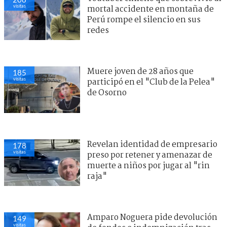
visitas
mortal accidente en montaña de
Perú rompe el silencio en sus
redes
Muere joven de 28 años que
185
visitas
participó en el "Club de la Pelea"
de Osorno
Revelan identidad de empresario
178
visitas
preso por retener y amenazar de
muerte a niños por jugar al "rin
raja"
Amparo Noguera pide devolución
149
visitas