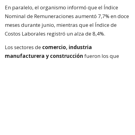
En paralelo, el organismo informó que el Índice
Nominal de Remuneraciones aumentó 7,7% en doce
meses durante junio, mientras que el Índice de
Costos Laborales registró un alza de 8,4%.
Los sectores de
comercio, industria
manufacturera y construcción
fueron los que
más incidieron en el crecimiento anual de ambos
indicadores.
Remuneraciones por hora también
aumentaron
Según el informe del INE, la remuneración media
por hora ordinaria llegó a $7.523 en junio, lo que
representa un incremento interanual de 8%.