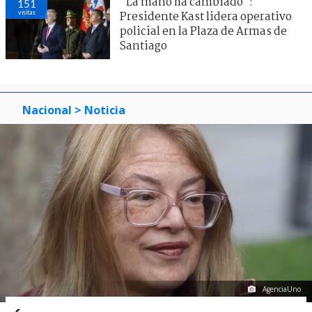
"La mano ha cambiado":
151
visitas
Presidente Kast lidera operativo
policial en la Plaza de Armas de
Santiago
Nacional
> Noticia
AgenciaUno