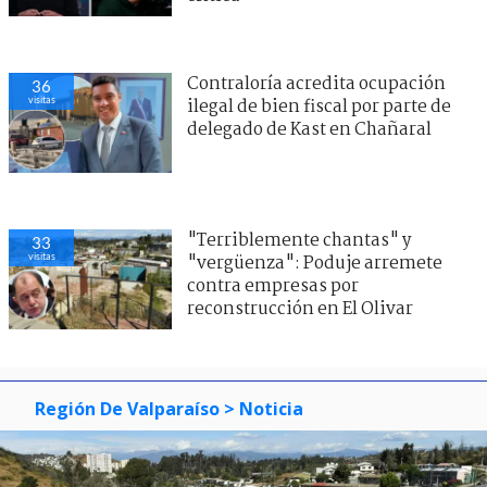
Contraloría acredita ocupación
36
visitas
ilegal de bien fiscal por parte de
delegado de Kast en Chañaral
"Terriblemente chantas" y
33
visitas
"vergüenza": Poduje arremete
contra empresas por
reconstrucción en El Olivar
Región De Valparaíso
> Noticia