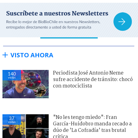
VISTO AHORA
Periodista José Antonio Neme
140
visitas
sufre accidente de tránsito: chocó
con motociclista
"No les tengo miedo": Fran
37
visitas
García-Huidobro manda recado a
dúo de ’La Cofradía’ tras brutal
crítica