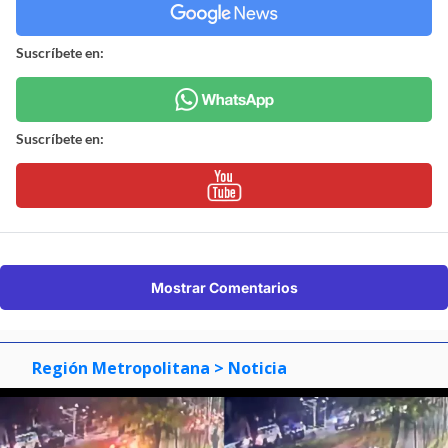
Suscríbete en:
Suscríbete en:
Mostrar Comentarios
Región Metropolitana
> Noticia