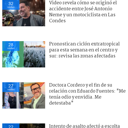
Video revela cómo se originó el
32
visitas
accidente entre José Antonio
Neme y un motociclista en Las
Condes
Pronostican ciclón extratropical
28
visitas
para esta semana en el centro y
sur: revisa las zonas afectadas
Doctora Cordero y el fin de su
27
visitas
relación con Eduardo Fuentes: "Me
tenía odio y envidia. Me
detestaba"
Intento de asalto afectó a escolta
22