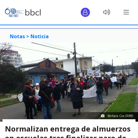
Notas >
Noticia
Bárbara Cox (RBB)
Normalizan entrega de almuerzos
en escuelas tras finalizar paro de