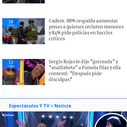
Cadem: 88% respalda aumentar
18
visitas
penas a quienes recluten menores
y 84% pide policías en barrios
críticos
Sergio Rojas le dijo "gorreada" y
17
visitas
"analfabeta" a Pamela Díaz y ella
contestó: "Después pide
disculpas"
Espectáculos Y TV
> Noticia