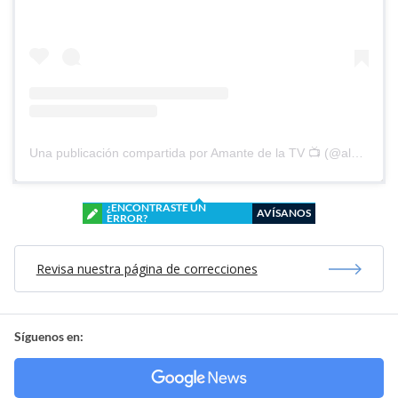
Una publicación compartida por Amante de la TV 📺 (@alguien_te_observa)
¿ENCONTRASTE UN
AVÍSANOS
ERROR?
Revisa nuestra página de correcciones
Síguenos en: