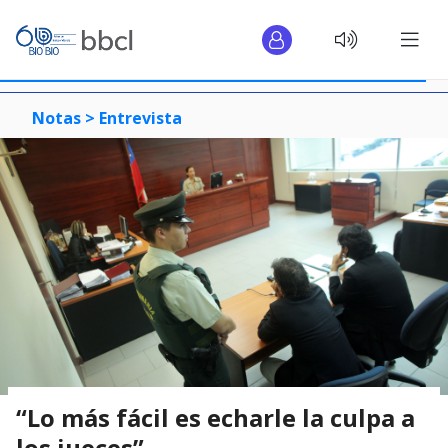
Notas >
Entrevista
“Lo más fácil es echarle la culpa a
los jueces”