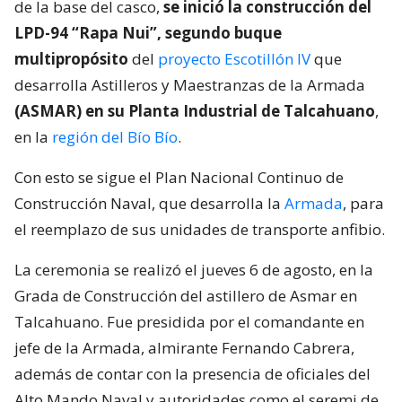
de la base del casco,
se inició la construcción del
LPD-94 “Rapa Nui”, segundo buque
multipropósito
del
proyecto Escotillón IV
que
desarrolla Astilleros y Maestranzas de la Armada
(ASMAR) en su Planta Industrial de Talcahuano
,
en la
región del Bío Bío
.
Con esto se sigue el Plan Nacional Continuo de
Construcción Naval, que desarrolla la
Armada
, para
el reemplazo de sus unidades de transporte anfibio.
La ceremonia se realizó el jueves 6 de agosto, en la
Grada de Construcción del astillero de Asmar en
Talcahuano. Fue presidida por el comandante en
jefe de la Armada, almirante Fernando Cabrera,
además de contar con la presencia de oficiales del
Alto Mando Naval y autoridades como el seremi de